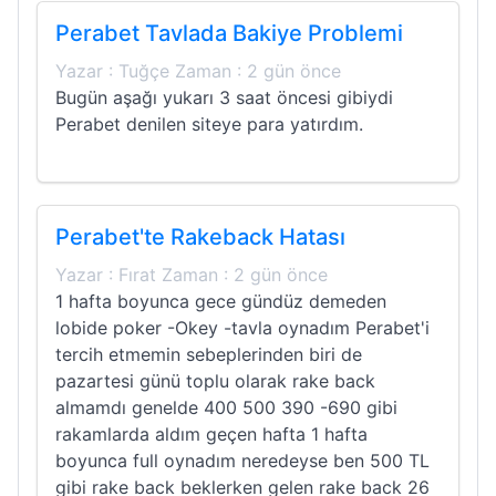
Perabet Tavlada Bakiye Problemi
Yazar : Tuğçe Zaman : 2 gün önce
Bugün aşağı yukarı 3 saat öncesi gibiydi
Perabet denilen siteye para yatırdım.
Perabet'te Rakeback Hatası
Yazar : Fırat Zaman : 2 gün önce
1 hafta boyunca gece gündüz demeden
lobide poker -Okey -tavla oynadım Perabet'i
tercih etmemin sebeplerinden biri de
pazartesi günü toplu olarak rake back
almamdı genelde 400 500 390 -690 gibi
rakamlarda aldım geçen hafta 1 hafta
boyunca full oynadım neredeyse ben 500 TL
gibi rake back beklerken gelen rake back 26