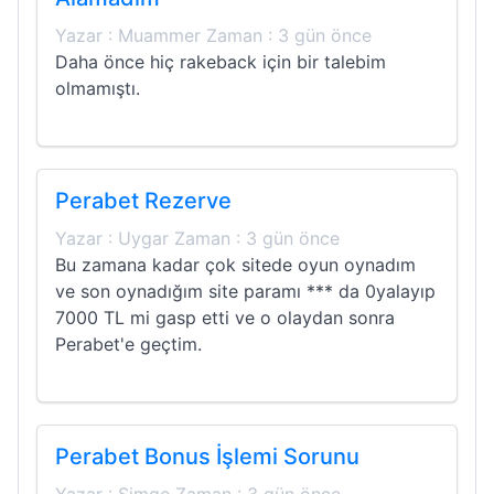
Yazar : Muammer Zaman : 3 gün önce
Daha önce hiç rakeback için bir talebim
olmamıştı.
Perabet Rezerve
Yazar : Uygar Zaman : 3 gün önce
Bu zamana kadar çok sitede oyun oynadım
ve son oynadığım site paramı *** da 0yalayıp
7000 TL mi gasp etti ve o olaydan sonra
Perabet'e geçtim.
Perabet Bonus İşlemi Sorunu