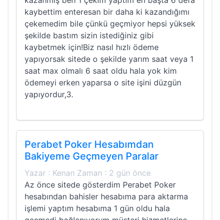
kazanmış ben 1 çekim yaptım en başta 6 defa
kaybettim enteresan bir daha ki kazandığımı
çekemedim bile çünkü geçmiyor hepsi yüksek
şekilde bastım sizin istediğiniz gibi
kaybetmek için!Biz nasıl hızlı ödeme
yapıyorsak sitede o şekilde yarım saat veya 1
saat max olmalı 6 saat oldu hala yok kim
ödemeyi erken yaparsa o site işini düzgün
yapıyordur,3.
Perabet Poker Hesabımdan
Bakiyeme Geçmeyen Paralar
Yazar : Kenan Zaman : 2 gün önce
Az önce sitede gösterdim Perabet Poker
hesabından bahisler hesabıma para aktarma
işlemi yaptım hesabıma 1 gün oldu hala