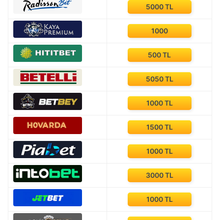
5000 TL
1000
500 TL
5050 TL
1000 TL
1500 TL
1000 TL
3000 TL
1000 TL