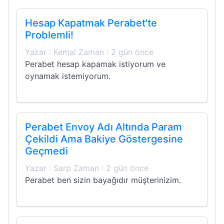
Hesap Kapatmak Perabet'te
Problemli!
Yazar : Kemal Zaman : 2 gün önce
Perabet hesap kapamak istiyorum ve
oynamak istemiyorum.
Perabet Envoy Adı Altında Param
Çekildi Ama Bakiye Göstergesine
Geçmedi
Yazar : Sarp Zaman : 2 gün önce
Perabet ben sizin bayağıdır müşterinizim.