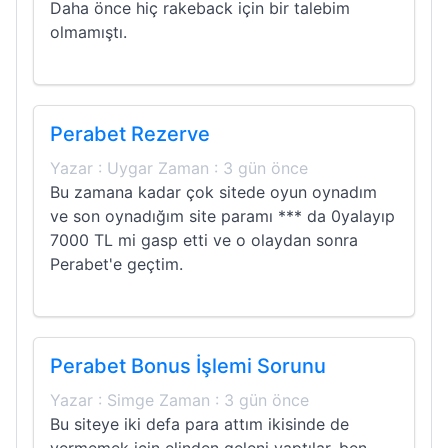
Daha önce hiç rakeback için bir talebim
olmamıştı.
Perabet Rezerve
Yazar : Uygar Zaman : 3 gün önce
Bu zamana kadar çok sitede oyun oynadım
ve son oynadığım site paramı *** da 0yalayıp
7000 TL mi gasp etti ve o olaydan sonra
Perabet'e geçtim.
Perabet Bonus İşlemi Sorunu
Yazar : Simge Zaman : 3 gün önce
Bu siteye iki defa para attım ikisinde de