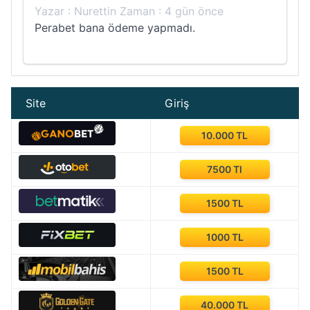
Yazar : Nurettin Zaman : 4 gün önce
Perabet bana ödeme yapmadı.
Site
Giriş
10.000 TL
7500 Tl
1500 TL
1000 TL
1500 TL
40.000 TL