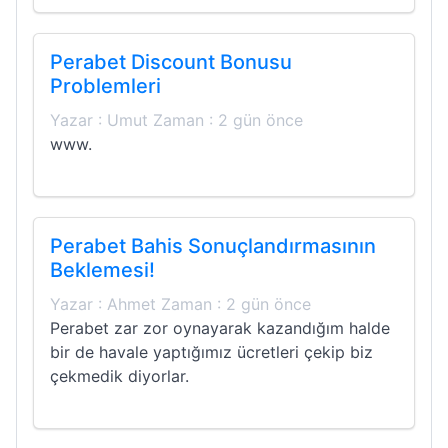
Perabet Discount Bonusu
Problemleri
Yazar : Umut Zaman : 2 gün önce
www.
Perabet Bahis Sonuçlandırmasının
Beklemesi!
Yazar : Ahmet Zaman : 2 gün önce
Perabet zar zor oynayarak kazandığım halde
bir de havale yaptığımız ücretleri çekip biz
çekmedik diyorlar.