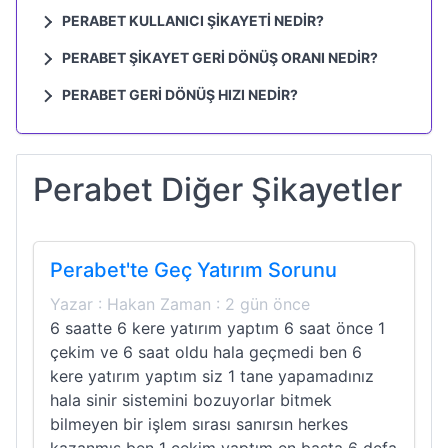
PERABET KULLANICI ŞIKAYETI NEDIR?
Perabet Bonusumu Vermiyorlar Bir Türlü
PERABET ŞIKAYET GERI DÖNÜŞ ORANI NEDIR?
Perabet şikayet geri dönüş oranı %99 dir.
PERABET GERI DÖNÜŞ HIZI NEDIR?
Perabet geri dönüş hızı %30 dır.
Perabet Diğer Şikayetler
Perabet'te Geç Yatırım Sorunu
Yazar : Hakan Zaman : 2 gün önce
6 saatte 6 kere yatırım yaptım 6 saat önce 1
çekim ve 6 saat oldu hala geçmedi ben 6
kere yatırım yaptım siz 1 tane yapamadınız
hala sinir sistemini bozuyorlar bitmek
bilmeyen bir işlem sırası sanırsın herkes