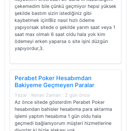
çekemedim bile çünkü geçmiyor hepsi yüksek
şekilde bastım sizin istediğiniz gibi
kaybetmek için!Biz nasıl hızlı ödeme
yapıyorsak sitede o şekilde yarım saat veya 1
saat max olmalı 6 saat oldu hala yok kim
ödemeyi erken yaparsa o site işini düzgün
yapıyordur,3.
Perabet Poker Hesabımdan
Bakiyeme Geçmeyen Paralar
Yazar : Kenan Zaman : 2 gün önce
Az önce sitede gösterdim Perabet Poker
hesabından bahisler hesabıma para aktarma
işlemi yaptım hesabıma 1 gün oldu hala
geçmedi bağlanıyorum müşteri hizmetlerine
diyorlar ki bizle alakası yok.