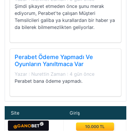
Şimdi şikayet etmeden önce şunu merak
ediyorum, Perabet'te çalışan Müşteri
Temsilcileri galiba ya kurallardan bir haber ya
da bilerek bilmemezlikten geliyorlar.
Perabet Ödeme Yapmadı Ve
Oyunların Yanıltmaca Var
Yazar : Nurettin Zaman : 4 gün önce
Perabet bana ödeme yapmadı.
Site
Giriş
10.000 TL