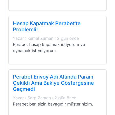
Hesap Kapatmak Perabet'te
Problemli!
Yazar : Kemal Zaman : 2 gün önce
Perabet hesap kapamak istiyorum ve
oynamak istemiyorum.
Perabet Envoy Adı Altında Param
Çekildi Ama Bakiye Göstergesine
Geçmedi
Yazar : Sarp Zaman : 2 gün önce
Perabet ben sizin bayağıdır müşterinizim.