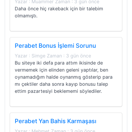
Yazar : Muammer Zaman : 3 gün önce
Daha önce hiç rakeback için bir talebim
olmamıştı.
Perabet Bonus İşlemi Sorunu
Yazar : Simge Zaman : 3 gün önce
Bu siteye iki defa para attım ikisinde de
vermemek için elinden geleni yaptılar, ben
oynamadığım halde oynanmış gösterip para
mı çektiler daha sonra kayıp bonusu talep
ettim pazartesiyi beklememi söylediler.
Perabet Yan Bahis Karmaşası
Yazar : Mehmet Zaman : 3 gün önce