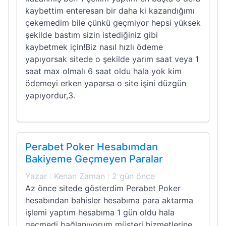
kaybettim enteresan bir daha ki kazandığımı
çekemedim bile çünkü geçmiyor hepsi yüksek
şekilde bastım sizin istediğiniz gibi
kaybetmek için!Biz nasıl hızlı ödeme
yapıyorsak sitede o şekilde yarım saat veya 1
saat max olmalı 6 saat oldu hala yok kim
ödemeyi erken yaparsa o site işini düzgün
yapıyordur,3.
Perabet Poker Hesabımdan
Bakiyeme Geçmeyen Paralar
Yazar : Kenan Zaman : 2 gün önce
Az önce sitede gösterdim Perabet Poker
hesabından bahisler hesabıma para aktarma
işlemi yaptım hesabıma 1 gün oldu hala
geçmedi bağlanıyorum müşteri hizmetlerine