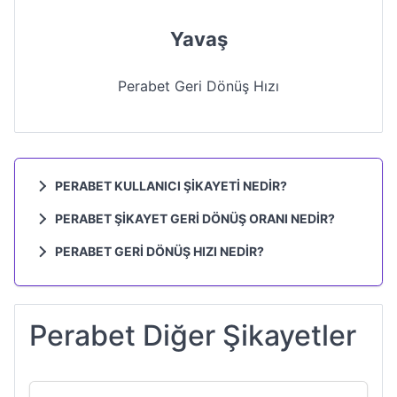
Yavaş
Perabet Geri Dönüş Hızı
PERABET KULLANICI ŞIKAYETI NEDIR?
Perabet Rezerve
PERABET ŞIKAYET GERI DÖNÜŞ ORANI NEDIR?
Perabet şikayet geri dönüş oranı %99 dir.
PERABET GERI DÖNÜŞ HIZI NEDIR?
Perabet geri dönüş hızı %30 dır.
Perabet Diğer Şikayetler