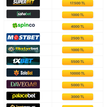
17.500 TL
1000 TL
4000 TL
2500 TL
1000 TL
5500 TL
10000 TL
5000 TL
3000 TL