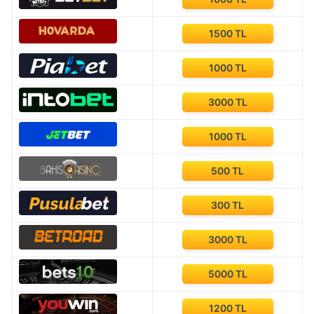
1500 TL
1000 TL
3000 TL
1000 TL
500 TL
300 TL
3000 TL
5000 TL
1200 TL