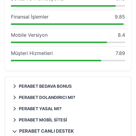
Finansal İşlemler
9.85
Mobile Versiyon
8.4
Müşteri Hizmetleri
7.89
PERABET BEDAVA BONUS
Perabet deneme bonusu mevcut değildir.
PERABET DOLANDIRICI MI?
Perabet güvenilir ve kaliteli bir bahis sitesidir. Dolandırıcı
PERABET YASAL MI?
bir bahis sitesi değildir.
Perabet Türkiye'de yasal olarak hizmet vermemektedir.
PERABET MOBIL SITESI
Perabet mobil sitesi bulunmaktadır. İstediğiniz yerden cep
PERABET CANLI DESTEK
telefonunuz ile bahis alabilirsiniz.