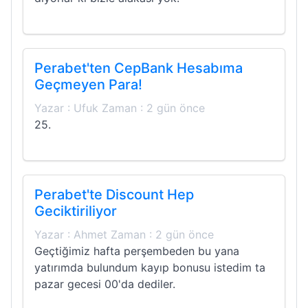
Perabet'ten CepBank Hesabıma
Geçmeyen Para!
Yazar : Ufuk Zaman : 2 gün önce
25.
Perabet'te Discount Hep
Geciktiriliyor
Yazar : Ahmet Zaman : 2 gün önce
Geçtiğimiz hafta perşembeden bu yana
yatırımda bulundum kayıp bonusu istedim ta
pazar gecesi 00'da dediler.