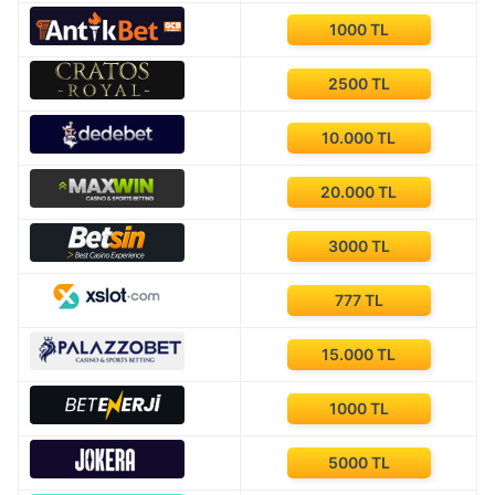
1000 TL
2500 TL
10.000 TL
20.000 TL
3000 TL
777 TL
15.000 TL
1000 TL
5000 TL