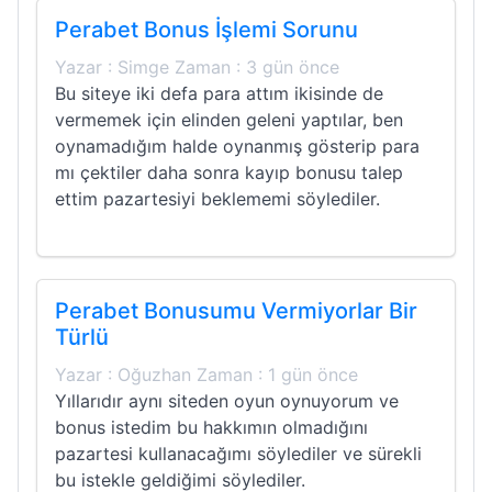
Perabet Bonus İşlemi Sorunu
Yazar : Simge Zaman : 3 gün önce
Bu siteye iki defa para attım ikisinde de
vermemek için elinden geleni yaptılar, ben
oynamadığım halde oynanmış gösterip para
mı çektiler daha sonra kayıp bonusu talep
ettim pazartesiyi beklememi söylediler.
Perabet Bonusumu Vermiyorlar Bir
Türlü
Yazar : Oğuzhan Zaman : 1 gün önce
Yıllarıdır aynı siteden oyun oynuyorum ve
bonus istedim bu hakkımın olmadığını
pazartesi kullanacağımı söylediler ve sürekli
bu istekle geldiğimi söylediler.