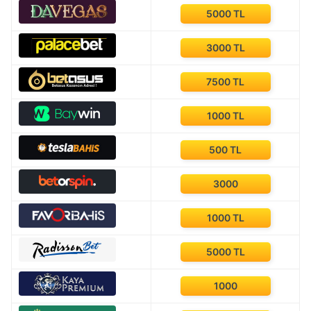
5000 TL
3000 TL
7500 TL
1000 TL
500 TL
3000
1000 TL
5000 TL
1000