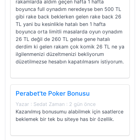
rakamlarda aldım geçen hafta 1 hafta
boyunca full oynadım neredeyse ben 500 TL
gibi rake back beklerken gelen rake back 26
TL yani bu kesinlikle hatalı ben 1 hafta
boyunca orta limitli masalarda oyun oynadım
26 TL değil de 260 TL gelse gene hatalı
derdim ki gelen rakam çok komik 26 TL ne ya
ilgilenmenizi düzeltmenizi bekliyorum
düzetilmezse hesabın kapatılmasını istiyorum.
Perabet'te Poker Bonusu
Yazar : Sedat Zaman : 2 gün önce
Kazanılmış bonusumu alabilmek için saatlerce
beklemek bir tek bu siteye has bir özellik.