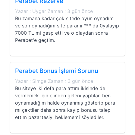
Perabet Rezerve
Yazar : Uygar Zaman : 3 gün önce
Bu zamana kadar çok sitede oyun oynadım
ve son oynadığım site paramı *** da 0yalayıp
7000 TL mi gasp etti ve o olaydan sonra
Perabet'e geçtim.
Perabet Bonus İşlemi Sorunu
Yazar : Simge Zaman : 3 gün önce
Bu siteye iki defa para attım ikisinde de
vermemek için elinden geleni yaptılar, ben
oynamadığım halde oynanmış gösterip para
mı çektiler daha sonra kayıp bonusu talep
ettim pazartesiyi beklememi söylediler.