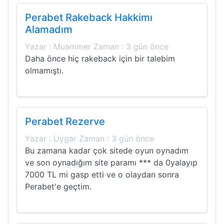
Perabet Rakeback Hakkimı
Alamadım
Yazar : Muammer Zaman : 3 gün önce
Daha önce hiç rakeback için bir talebim
olmamıştı.
Perabet Rezerve
Yazar : Uygar Zaman : 3 gün önce
Bu zamana kadar çok sitede oyun oynadım
ve son oynadığım site paramı *** da 0yalayıp
7000 TL mi gasp etti ve o olaydan sonra
Perabet'e geçtim.