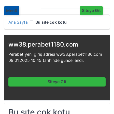
Siteye Git
Menü
Ana Sayfa
Bu sıte cok kotu
ww38.perabet1180.com
Perabet yeni giriş adresi ww38.perabet1180.com
09.01.2025 10:45 tarihinde güncellendi.
Siteye Git
Bu sıte cok kotu