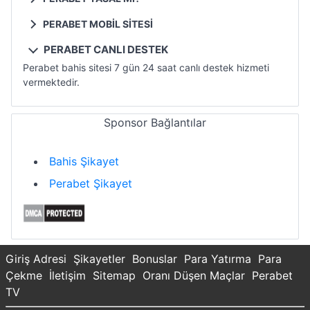
bir bahis sitesi değildir.
Perabet Türkiye'de yasal olarak hizmet vermemektedir.
PERABET MOBIL SITESI
Perabet mobil sitesi bulunmaktadır. İstediğiniz yerden cep
PERABET CANLI DESTEK
telefonunuz ile bahis alabilirsiniz.
Perabet bahis sitesi 7 gün 24 saat canlı destek hizmeti
vermektedir.
Sponsor Bağlantılar
Bahis Şikayet
Perabet Şikayet
Giriş Adresi
Şikayetler
Bonuslar
Para Yatırma
Para
Çekme
İletişim
Sitemap
Oranı Düşen Maçlar
Perabet
TV