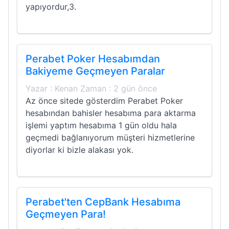
yapıyordur,3.
Perabet Poker Hesabımdan
Bakiyeme Geçmeyen Paralar
Yazar : Kenan Zaman : 2 gün önce
Az önce sitede gösterdim Perabet Poker
hesabından bahisler hesabıma para aktarma
işlemi yaptım hesabıma 1 gün oldu hala
geçmedi bağlanıyorum müşteri hizmetlerine
diyorlar ki bizle alakası yok.
Perabet'ten CepBank Hesabıma
Geçmeyen Para!