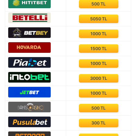
500 TL
5050 TL
1000 TL
1500 TL
1000 TL
3000 TL
1000 TL
500 TL
300 TL