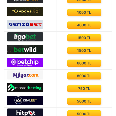
1000 TL
4000 TL
1500 TL
1500 TL
6000 TL
8000 TL
750 TL
5000 TL
5000 TL