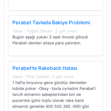
Perabet Tavlada Bakiye Problemi
Yazar : Tuğçe Zaman : 2 gün önce
Bugün aşağı yukarı 3 saat öncesi gibiydi
Perabet denilen siteye para yatırdım.
Perabet'te Rakeback Hatası
Yazar : Fırat Zaman : 2 gün önce
1 hafta boyunca gece gündüz demeden
lobide poker -Okey -tavla oynadım Perabet'i
tercih etmemin sebeplerinden biri de
pazartesi günü toplu olarak rake back
almamdı genelde 400 500 390 -690 gibi