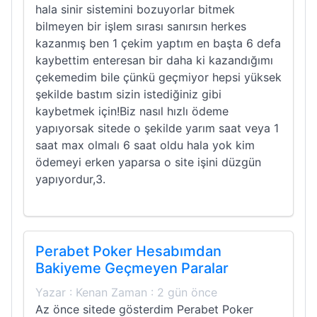
hala sinir sistemini bozuyorlar bitmek
bilmeyen bir işlem sırası sanırsın herkes
kazanmış ben 1 çekim yaptım en başta 6 defa
kaybettim enteresan bir daha ki kazandığımı
çekemedim bile çünkü geçmiyor hepsi yüksek
şekilde bastım sizin istediğiniz gibi
kaybetmek için!Biz nasıl hızlı ödeme
yapıyorsak sitede o şekilde yarım saat veya 1
saat max olmalı 6 saat oldu hala yok kim
ödemeyi erken yaparsa o site işini düzgün
yapıyordur,3.
Perabet Poker Hesabımdan
Bakiyeme Geçmeyen Paralar
Yazar : Kenan Zaman : 2 gün önce
Az önce sitede gösterdim Perabet Poker