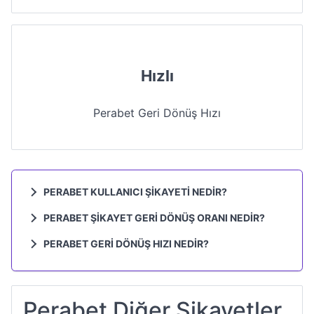
Hızlı
Perabet Geri Dönüş Hızı
PERABET KULLANICI ŞIKAYETI NEDIR?
Bu sıte cok kotu
PERABET ŞIKAYET GERI DÖNÜŞ ORANI NEDIR?
Perabet şikayet geri dönüş oranı dir.
PERABET GERI DÖNÜŞ HIZI NEDIR?
Perabet geri dönüş hızı dır.
Perabet Diğer Şikayetler