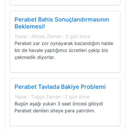
Perabet Bahis Sonuçlandırmasının
Beklemesi!
Yazar : Ahmet Zaman : 2 gün önce
Perabet zar zor oynayarak kazandığım halde
bir de havale yaptığımız ücretleri çekip biz
çekmedik diyorlar.
Perabet Tavlada Bakiye Problemi
Yazar : Tuğçe Zaman : 2 gün önce
Bugün aşağı yukarı 3 saat öncesi gibiydi
Perabet denilen siteye para yatırdım.