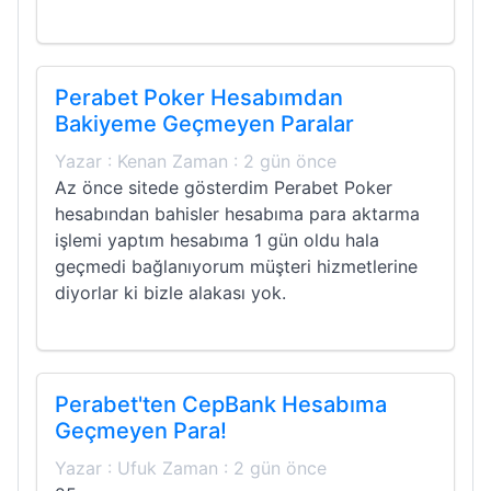
Perabet Poker Hesabımdan
Bakiyeme Geçmeyen Paralar
Yazar : Kenan Zaman : 2 gün önce
Az önce sitede gösterdim Perabet Poker
hesabından bahisler hesabıma para aktarma
işlemi yaptım hesabıma 1 gün oldu hala
geçmedi bağlanıyorum müşteri hizmetlerine
diyorlar ki bizle alakası yok.
Perabet'ten CepBank Hesabıma
Geçmeyen Para!
Yazar : Ufuk Zaman : 2 gün önce