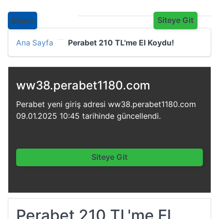
Siteye Git
Menü
Ana Sayfa
Perabet 210 TL'me El Koydu!
ww38.perabet1180.com
Perabet yeni giriş adresi ww38.perabet1180.com
09.01.2025 10:45 tarihinde güncellendi.
Siteye Git
Perabet 210 TL'me El