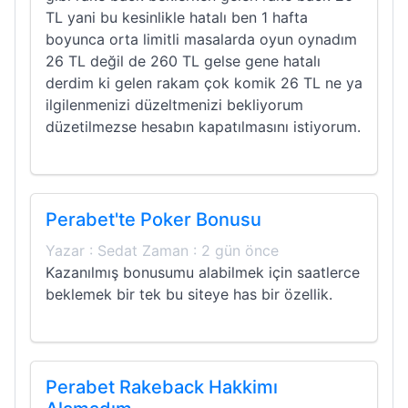
TL yani bu kesinlikle hatalı ben 1 hafta
boyunca orta limitli masalarda oyun oynadım
26 TL değil de 260 TL gelse gene hatalı
derdim ki gelen rakam çok komik 26 TL ne ya
ilgilenmenizi düzeltmenizi bekliyorum
düzetilmezse hesabın kapatılmasını istiyorum.
Perabet'te Poker Bonusu
Yazar : Sedat Zaman : 2 gün önce
Kazanılmış bonusumu alabilmek için saatlerce
beklemek bir tek bu siteye has bir özellik.
Perabet Rakeback Hakkimı