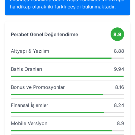
handikap olarak iki farklı çeşidi bulunmaktadır.
Perabet Genel Değerlendirme
8.9
Altyapı & Yazılım
8.88
Bahis Oranları
9.94
Bonus ve Promosyonlar
8.16
Finansal İşlemler
8.24
Mobile Versiyon
8.9