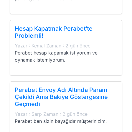
Hesap Kapatmak Perabet'te
Problemli!
Yazar : Kemal Zaman : 2 gün önce
Perabet hesap kapamak istiyorum ve
oynamak istemiyorum.
Perabet Envoy Adı Altında Param
Çekildi Ama Bakiye Göstergesine
Geçmedi
Yazar : Sarp Zaman : 2 gün önce
Perabet ben sizin bayağıdır müşterinizim.