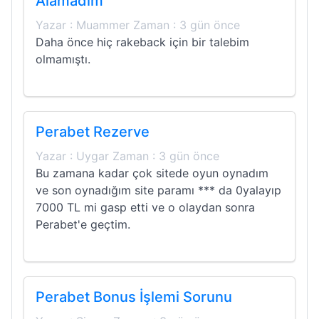
Alamadım
Yazar : Muammer Zaman : 3 gün önce
Daha önce hiç rakeback için bir talebim
olmamıştı.
Perabet Rezerve
Yazar : Uygar Zaman : 3 gün önce
Bu zamana kadar çok sitede oyun oynadım
ve son oynadığım site paramı *** da 0yalayıp
7000 TL mi gasp etti ve o olaydan sonra
Perabet'e geçtim.
Perabet Bonus İşlemi Sorunu