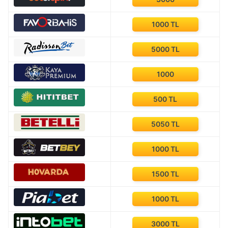
1000 TL
5000 TL
1000
500 TL
5050 TL
1000 TL
1500 TL
1000 TL
3000 TL