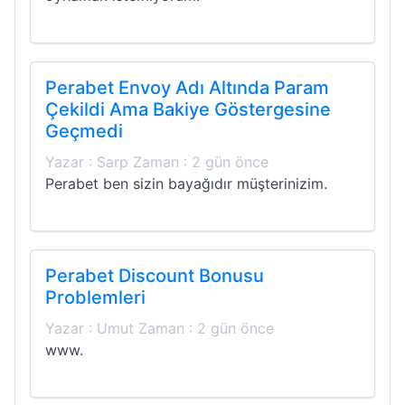
Perabet Envoy Adı Altında Param
Çekildi Ama Bakiye Göstergesine
Geçmedi
Yazar : Sarp Zaman : 2 gün önce
Perabet ben sizin bayağıdır müşterinizim.
Perabet Discount Bonusu
Problemleri
Yazar : Umut Zaman : 2 gün önce
www.