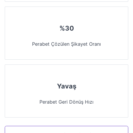
%30
Perabet Çözülen Şikayet Oranı
Yavaş
Perabet Geri Dönüş Hızı