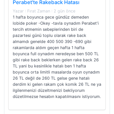
Perabet'te Rakeback Hatası
Yazar : Fırat Zaman : 2 gün önce
1 hafta boyunca gece gündüz demeden
lobide poker -Okey -tavla oynadım Perabet'i
tercih etmemin sebeplerinden biri de
pazartesi günü toplu olarak rake back
almamdı genelde 400 500 390 -690 gibi
rakamlarda aldım geçen hafta 1 hafta
boyunca full oynadım neredeyse ben 500 TL
gibi rake back beklerken gelen rake back 26
TL yani bu kesinlikle hatalı ben 1 hafta
boyunca orta limitli masalarda oyun oynadım
26 TL değil de 260 TL gelse gene hatalı
derdim ki gelen rakam çok komik 26 TL ne ya
ilgilenmenizi düzeltmenizi bekliyorum
düzetilmezse hesabın kapatılmasını istiyorum.