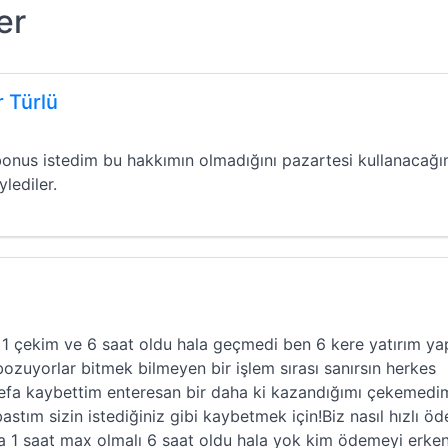
er
 Türlü
bonus istedim bu hakkımın olmadığını pazartesi kullanacağı
ylediler.
 1 çekim ve 6 saat oldu hala geçmedi ben 6 kere yatırım ya
bozuyorlar bitmek bilmeyen bir işlem sırası sanırsın herkes
efa kaybettim enteresan bir daha ki kazandığımı çekemedi
stım sizin istediğiniz gibi kaybetmek için!Biz nasıl hızlı ö
a 1 saat max olmalı 6 saat oldu hala yok kim ödemeyi erke