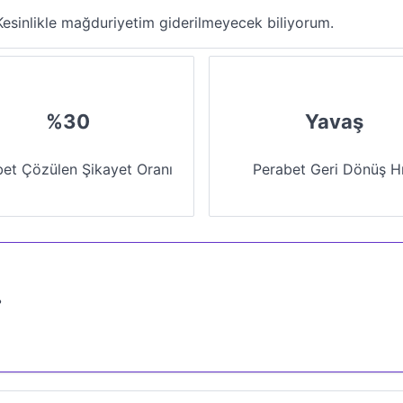
esinlikle mağduriyetim giderilmeyecek biliyorum.
%30
Yavaş
et Çözülen Şikayet Oranı
Perabet Geri Dönüş Hı
?