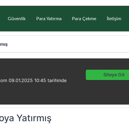
Güvenlik
Para Yatırma
Para Çekme
İletişim
rmış
Siteye Git
com 09.01.2025 10:45 tarihinde
ya Yatırmış