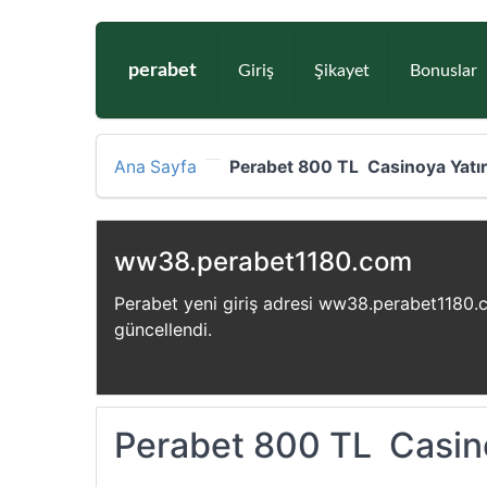
perabet
Giriş
Şikayet
Bonuslar
Ana Sayfa
Perabet 800 TL Casinoya Yatı
ww38.perabet1180.com
Perabet yeni giriş adresi ww38.perabet1180.
güncellendi.
Perabet 800 TL Casino