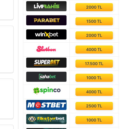
2000 TL
1500 TL
2000 TL
4000 TL
17.500 TL
1000 TL
4000 TL
2500 TL
1000 TL