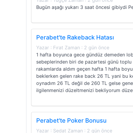
Yazar : Tuğçe Zaman : 2 gün önce
Bugün aşağı yukarı 3 saat öncesi gibiydi Pe
Perabet'te Rakeback Hatası
Yazar : Fırat Zaman : 2 gün önce
1 hafta boyunca gece gündüz demeden lobi
sebeplerinden biri de pazartesi günü topl
rakamlarda aldım geçen hafta 1 hafta boyu
beklerken gelen rake back 26 TL yani bu kes
oynadım 26 TL değil de 260 TL gelse gene
ilgilenmenizi düzeltmenizi bekliyorum düze
Perabet'te Poker Bonusu
Yazar : Sedat Zaman : 2 gün önce