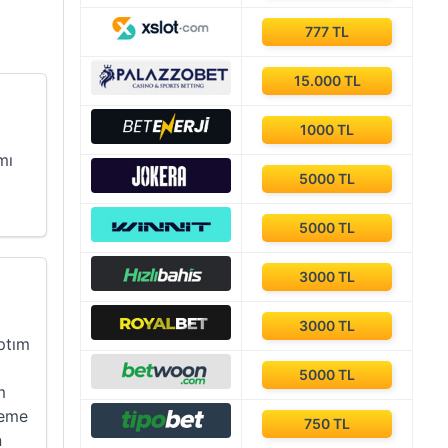
777 TL
15.000 TL
1000 TL
mı
5000 TL
5000 TL
3000 TL
3000 TL
ptım
5000 TL
m
deme
750 TL
n