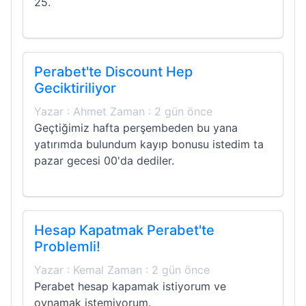
25.
Perabet'te Discount Hep
Geciktiriliyor
Yazar : Ahmet Zaman : 2 gün önce
Geçtiğimiz hafta perşembeden bu yana
yatırımda bulundum kayıp bonusu istedim ta
pazar gecesi 00'da dediler.
Hesap Kapatmak Perabet'te
Problemli!
Yazar : Kemal Zaman : 2 gün önce
Perabet hesap kapamak istiyorum ve
oynamak istemiyorum.