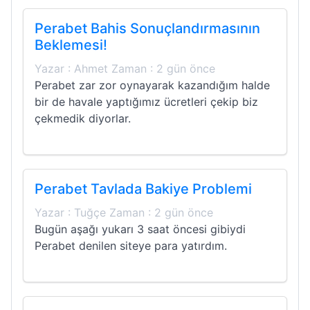
Perabet Bahis Sonuçlandırmasının
Beklemesi!
Yazar : Ahmet Zaman : 2 gün önce
Perabet zar zor oynayarak kazandığım halde
bir de havale yaptığımız ücretleri çekip biz
çekmedik diyorlar.
Perabet Tavlada Bakiye Problemi
Yazar : Tuğçe Zaman : 2 gün önce
Bugün aşağı yukarı 3 saat öncesi gibiydi
Perabet denilen siteye para yatırdım.