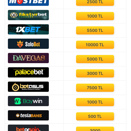
2500 TL
1000 TL
5500 TL
10000 TL
5000 TL
3000 TL
7500 TL
1000 TL
500 TL
3000