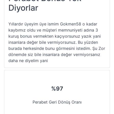
Diyorlar
Yıllardır üyeyim üye ismim Gokmen58 o kadar
kaybımız oldu ve müşteri memnuniyeti adına 3
kuruş bonus vermekten kaçıyorsunuz yazık yani
insanlara değer bile vermiyorsunuz. Bu yüzden
burada herkesinde bunu görmesini istedim. Şu Zor
dönemde siz bile insanlara değer vermiyorsanız
daha ne diyelim yani
%97
Perabet Geri Dönüş Oranı