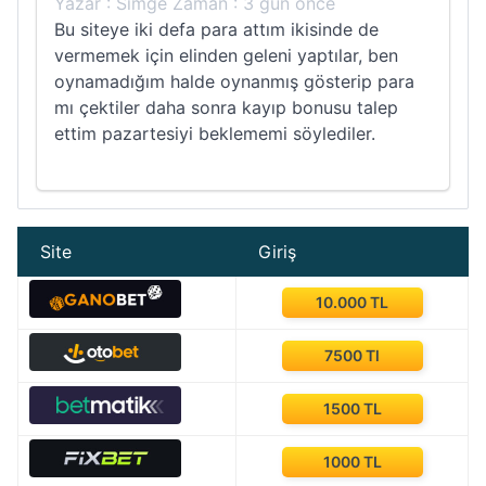
Yazar : Simge Zaman : 3 gün önce
Bu siteye iki defa para attım ikisinde de
vermemek için elinden geleni yaptılar, ben
oynamadığım halde oynanmış gösterip para
mı çektiler daha sonra kayıp bonusu talep
ettim pazartesiyi beklememi söylediler.
Site
Giriş
10.000 TL
7500 Tl
1500 TL
1000 TL