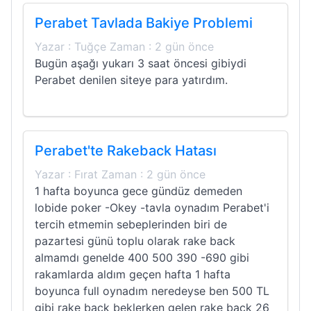
Perabet Tavlada Bakiye Problemi
Yazar : Tuğçe Zaman : 2 gün önce
Bugün aşağı yukarı 3 saat öncesi gibiydi
Perabet denilen siteye para yatırdım.
Perabet'te Rakeback Hatası
Yazar : Fırat Zaman : 2 gün önce
1 hafta boyunca gece gündüz demeden
lobide poker -Okey -tavla oynadım Perabet'i
tercih etmemin sebeplerinden biri de
pazartesi günü toplu olarak rake back
almamdı genelde 400 500 390 -690 gibi
rakamlarda aldım geçen hafta 1 hafta
boyunca full oynadım neredeyse ben 500 TL
gibi rake back beklerken gelen rake back 26