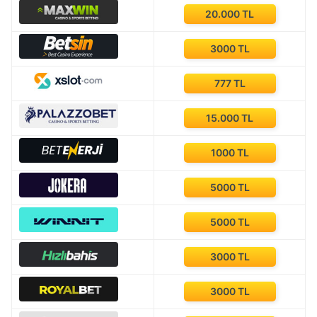
20.000 TL
3000 TL
777 TL
15.000 TL
1000 TL
5000 TL
5000 TL
3000 TL
3000 TL