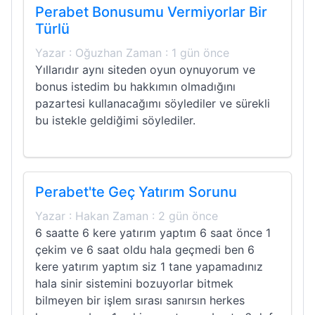
Perabet Bonusumu Vermiyorlar Bir
Türlü
Yazar : Oğuzhan Zaman : 1 gün önce
Yıllarıdır aynı siteden oyun oynuyorum ve
bonus istedim bu hakkımın olmadığını
pazartesi kullanacağımı söylediler ve sürekli
bu istekle geldiğimi söylediler.
Perabet'te Geç Yatırım Sorunu
Yazar : Hakan Zaman : 2 gün önce
6 saatte 6 kere yatırım yaptım 6 saat önce 1
çekim ve 6 saat oldu hala geçmedi ben 6
kere yatırım yaptım siz 1 tane yapamadınız
hala sinir sistemini bozuyorlar bitmek
bilmeyen bir işlem sırası sanırsın herkes