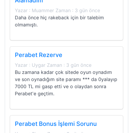
Alamadım
Yazar : Muammer Zaman : 3 gün önce
Daha önce hiç rakeback için bir talebim
olmamıştı.
Perabet Rezerve
Yazar : Uygar Zaman : 3 gün önce
Bu zamana kadar çok sitede oyun oynadım
ve son oynadığım site paramı *** da 0yalayıp
7000 TL mi gasp etti ve o olaydan sonra
Perabet'e geçtim.
Perabet Bonus İşlemi Sorunu