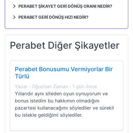
Perabet Çekim Talebimi Reddetti!
PERABET ŞIKAYET GERI DÖNÜŞ ORANI NEDIR?
Perabet şikayet geri dönüş oranı %99 dir.
PERABET GERI DÖNÜŞ HIZI NEDIR?
Perabet geri dönüş hızı %30 dır.
Perabet Diğer Şikayetler
Perabet Bonusumu Vermiyorlar Bir
Türlü
Yazar : Oğuzhan Zaman : 1 gün önce
Yıllarıdır aynı siteden oyun oynuyorum ve
bonus istedim bu hakkımın olmadığını
pazartesi kullanacağımı söylediler ve sürekli
bu istekle geldiğimi söylediler.