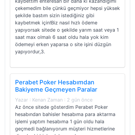
kaybettim enteresan bir daha ki kazandığımı
çekemedim bile çünkü geçmiyor hepsi yüksek
şekilde bastım sizin istediğiniz gibi
kaybetmek için!Biz nasıl hızlı ödeme
yapıyorsak sitede o şekilde yarım saat veya 1
saat max olmalı 6 saat oldu hala yok kim
ödemeyi erken yaparsa o site işini düzgün
yapıyordur,3.
Perabet Poker Hesabımdan
Bakiyeme Geçmeyen Paralar
Yazar : Kenan Zaman : 2 gün önce
Az önce sitede gösterdim Perabet Poker
hesabından bahisler hesabıma para aktarma
işlemi yaptım hesabıma 1 gün oldu hala
geçmedi bağlanıyorum müşteri hizmetlerine