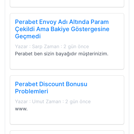
Perabet Envoy Adı Altında Param
Çekildi Ama Bakiye Göstergesine
Geçmedi
Yazar : Sarp Zaman : 2 gün önce
Perabet ben sizin bayağıdır müşterinizim.
Perabet Discount Bonusu
Problemleri
Yazar : Umut Zaman : 2 gün önce
www.