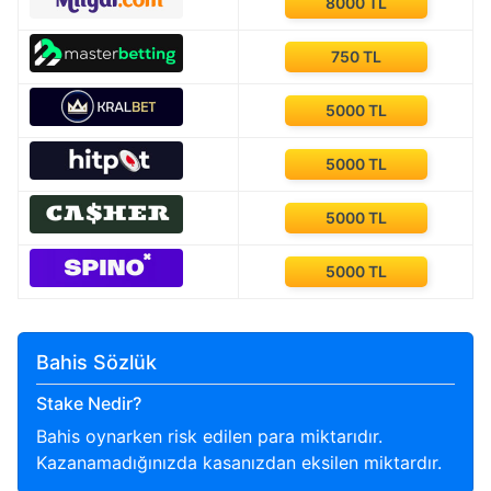
8000 TL
750 TL
5000 TL
5000 TL
5000 TL
5000 TL
Bahis Sözlük
Stake Nedir?
Bahis oynarken risk edilen para miktarıdır.
Kazanamadığınızda kasanızdan eksilen miktardır.