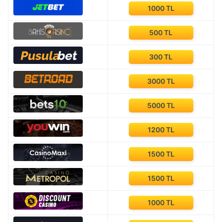
1000 TL
500 TL
300 TL
3000 TL
5000 TL
1200 TL
1500 TL
1500 TL
1000 TL