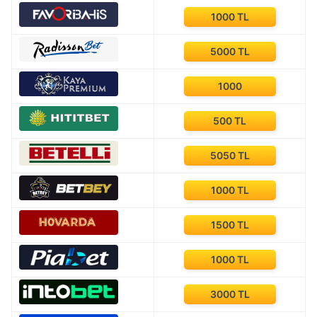
1000 TL
5000 TL
1000
500 TL
5050 TL
1000 TL
1500 TL
1000 TL
3000 TL