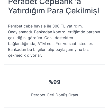
Perabet CepBank 'a
Yatırdığım Para Çekilmiş!
Perabet cebe havale ile 300 TL yatırdım.
Onaylanmadı. Bankadan kontrol ettiğimde paranın
çekildiğini gördüm. Canlı destekten
bağlandığımda, ATM no... Yer ve saat istediler.
Bankadan bu bilgileri alıp paylaştım yine biz
çekmedik diyorlar.
%99
Perabet Geri Dönüş Oranı