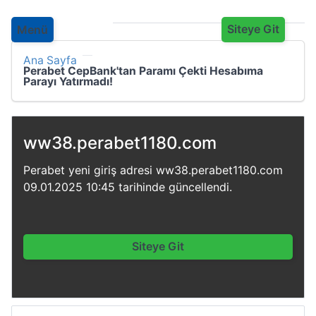
Siteye Git
Menü
Ana Sayfa
Perabet CepBank'tan Paramı Çekti Hesabıma
Parayı Yatırmadı!
ww38.perabet1180.com
Perabet yeni giriş adresi ww38.perabet1180.com
09.01.2025 10:45 tarihinde güncellendi.
Siteye Git