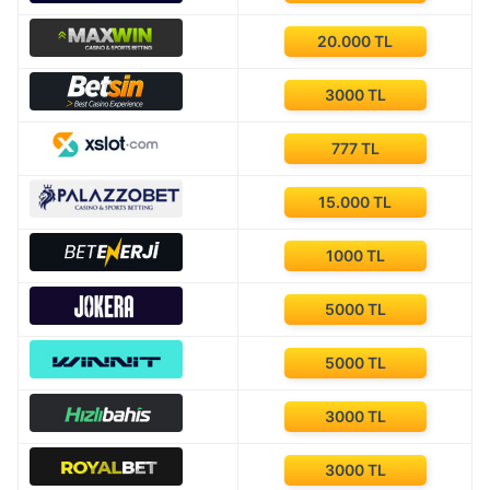
20.000 TL
3000 TL
777 TL
15.000 TL
1000 TL
5000 TL
5000 TL
3000 TL
3000 TL