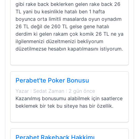
gibi rake back beklerken gelen rake back 26
TL yani bu kesinlikle hatalı ben 1 hafta
boyunca orta limitli masalarda oyun oynadım
26 TL değil de 260 TL gelse gene hatalı
derdim ki gelen rakam çok komik 26 TL ne ya
ilgilenmenizi düzeltmenizi bekliyorum
düzetilmezse hesabın kapatılmasını istiyorum.
Perabet'te Poker Bonusu
Yazar : Sedat Zaman : 2 gün önce
Kazanılmış bonusumu alabilmek için saatlerce
beklemek bir tek bu siteye has bir özellik.
Perabet Rakeback Hakkimı