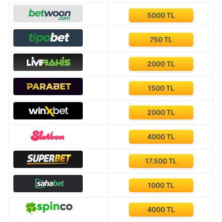
5000 TL
750 TL
2000 TL
1500 TL
2000 TL
4000 TL
17.500 TL
1000 TL
4000 TL