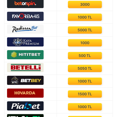
3000
1000 TL
5000 TL
1000
500 TL
5050 TL
1000 TL
1500 TL
1000 TL