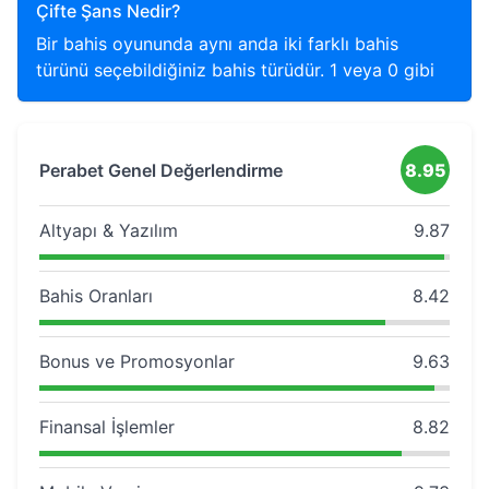
Çifte Şans Nedir?
Bir bahis oyununda aynı anda iki farklı bahis
türünü seçebildiğiniz bahis türüdür. 1 veya 0 gibi
Perabet Genel Değerlendirme
8.95
Altyapı & Yazılım
9.87
Bahis Oranları
8.42
Bonus ve Promosyonlar
9.63
Finansal İşlemler
8.82