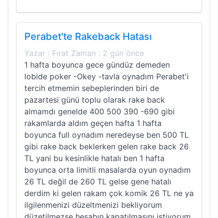
Perabet'te Rakeback Hatası
Yazar : Fırat Zaman : 2 gün önce
1 hafta boyunca gece gündüz demeden
lobide poker -Okey -tavla oynadım Perabet'i
tercih etmemin sebeplerinden biri de
pazartesi günü toplu olarak rake back
almamdı genelde 400 500 390 -690 gibi
rakamlarda aldım geçen hafta 1 hafta
boyunca full oynadım neredeyse ben 500 TL
gibi rake back beklerken gelen rake back 26
TL yani bu kesinlikle hatalı ben 1 hafta
boyunca orta limitli masalarda oyun oynadım
26 TL değil de 260 TL gelse gene hatalı
derdim ki gelen rakam çok komik 26 TL ne ya
ilgilenmenizi düzeltmenizi bekliyorum
düzetilmezse hesabın kapatılmasını istiyorum.