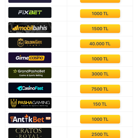
1000 TL
1500 TL
40.000 TL
1000 TL
3000 TL
7500 TL
150 TL
1000 TL
2500 TL