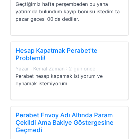
Geçtiğimiz hafta perşembeden bu yana
yatırımda bulundum kayıp bonusu istedim ta
pazar gecesi 00'da dediler.
Hesap Kapatmak Perabet'te
Problemli!
Yazar : Kemal Zaman : 2 gün önce
Perabet hesap kapamak istiyorum ve
oynamak istemiyorum.
Perabet Envoy Adı Altında Param
Çekildi Ama Bakiye Göstergesine
Geçmedi