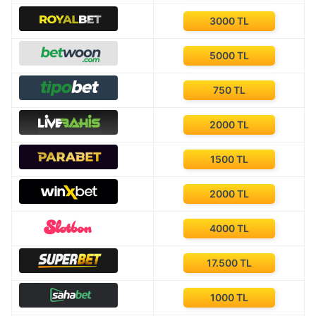
3000 TL
5000 TL
750 TL
2000 TL
1500 TL
2000 TL
4000 TL
17.500 TL
1000 TL