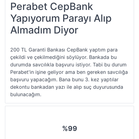
Perabet CepBank
Yapıyorum Parayı Alıp
Almadım Diyor
200 TL Garanti Bankası CepBank yaptım para
çekildi ve çekilmediğini söylüyor. Bankada bu
durumda savcılıkla başvuru istiyor. Tabi bu durum
Perabet'in işine geliyor ama ben gereken savcılığa
başvuru yapacağım. Bana bunu 3. kez yaptılar
dekontu bankadan yazı ile alıp suç duyurusunda
bulunacağım.
%99