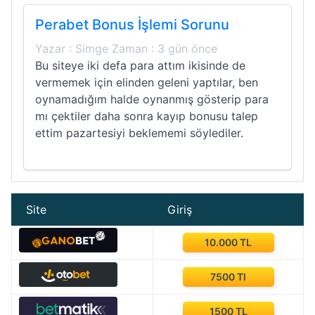
Perabet Bonus İşlemi Sorunu
Yazar : Simge Zaman : 3 gün önce
Bu siteye iki defa para attım ikisinde de
vermemek için elinden geleni yaptılar, ben
oynamadığım halde oynanmış gösterip para
mı çektiler daha sonra kayıp bonusu talep
ettim pazartesiyi beklememi söylediler.
Site
Giriş
10.000 TL
7500 Tl
1500 TL