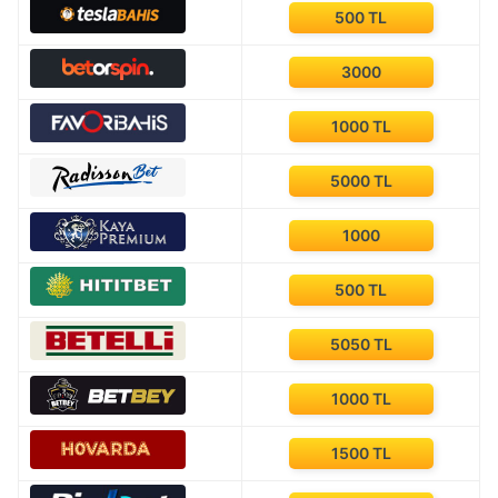
500 TL
3000
1000 TL
5000 TL
1000
500 TL
5050 TL
1000 TL
1500 TL