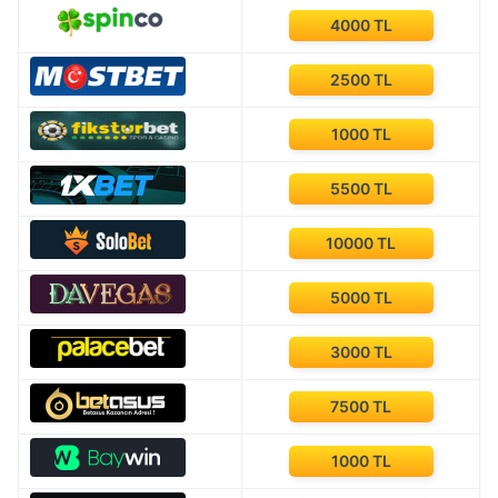
4000 TL
2500 TL
1000 TL
5500 TL
10000 TL
5000 TL
3000 TL
7500 TL
1000 TL