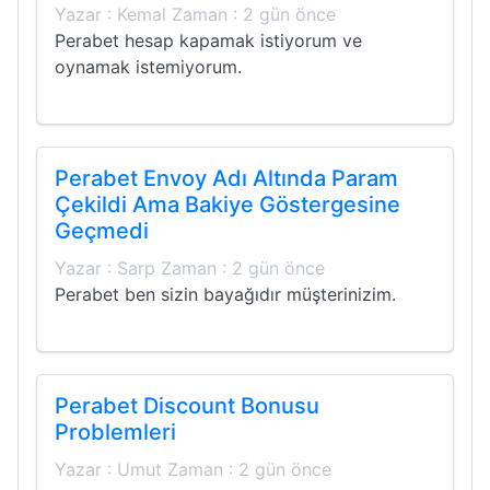
Yazar : Kemal Zaman : 2 gün önce
Perabet hesap kapamak istiyorum ve
oynamak istemiyorum.
Perabet Envoy Adı Altında Param
Çekildi Ama Bakiye Göstergesine
Geçmedi
Yazar : Sarp Zaman : 2 gün önce
Perabet ben sizin bayağıdır müşterinizim.
Perabet Discount Bonusu
Problemleri
Yazar : Umut Zaman : 2 gün önce