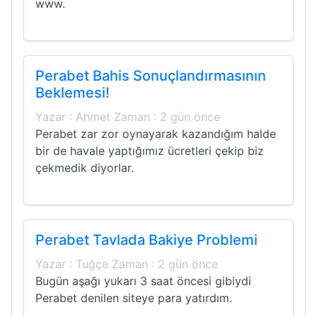
www.
Perabet Bahis Sonuçlandırmasının
Beklemesi!
Yazar : Ahmet Zaman : 2 gün önce
Perabet zar zor oynayarak kazandığım halde
bir de havale yaptığımız ücretleri çekip biz
çekmedik diyorlar.
Perabet Tavlada Bakiye Problemi
Yazar : Tuğçe Zaman : 2 gün önce
Bugün aşağı yukarı 3 saat öncesi gibiydi
Perabet denilen siteye para yatırdım.