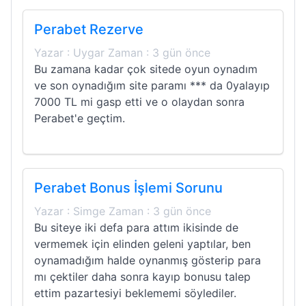
Perabet Rezerve
Yazar : Uygar Zaman : 3 gün önce
Bu zamana kadar çok sitede oyun oynadım
ve son oynadığım site paramı *** da 0yalayıp
7000 TL mi gasp etti ve o olaydan sonra
Perabet'e geçtim.
Perabet Bonus İşlemi Sorunu
Yazar : Simge Zaman : 3 gün önce
Bu siteye iki defa para attım ikisinde de
vermemek için elinden geleni yaptılar, ben
oynamadığım halde oynanmış gösterip para
mı çektiler daha sonra kayıp bonusu talep
ettim pazartesiyi beklememi söylediler.