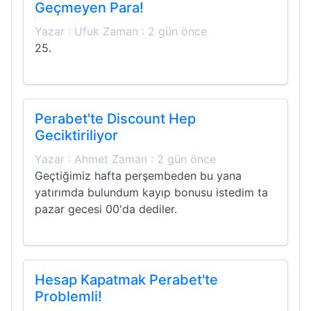
Geçmeyen Para!
Yazar : Ufuk Zaman : 2 gün önce
25.
Perabet'te Discount Hep
Geciktiriliyor
Yazar : Ahmet Zaman : 2 gün önce
Geçtiğimiz hafta perşembeden bu yana
yatırımda bulundum kayıp bonusu istedim ta
pazar gecesi 00'da dediler.
Hesap Kapatmak Perabet'te
Problemli!