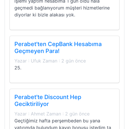
işlemi yaptım hesabıma 1 gün oldu hala
geçmedi bağlanıyorum müşteri hizmetlerine
diyorlar ki bizle alakası yok.
Perabet'ten CepBank Hesabıma
Geçmeyen Para!
Yazar : Ufuk Zaman : 2 gün önce
25.
Perabet'te Discount Hep
Geciktiriliyor
Yazar : Ahmet Zaman : 2 gün önce
Geçtiğimiz hafta perşembeden bu yana
yatırımda bulundum kayıp bonusu istedim ta