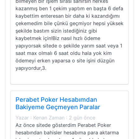
bilmeyen bir işlem sırası sanırsın herkes
kazanmış ben 1 çekim yaptım en başta 6 defa
kaybettim enteresan bir daha ki kazandığımı
çekemedim bile çünkü geçmiyor hepsi yüksek
şekilde bastım sizin istediğiniz gibi
kaybetmek için!Biz nasıl hızlı ödeme
yapıyorsak sitede o şekilde yarım saat veya 1
saat max olmalı 6 saat oldu hala yok kim
ödemeyi erken yaparsa o site işini düzgün
yapıyordur,3.
Perabet Poker Hesabımdan
Bakiyeme Geçmeyen Paralar
Yazar : Kenan Zaman : 2 gün önce
Az önce sitede gösterdim Perabet Poker
hesabından bahisler hesabıma para aktarma