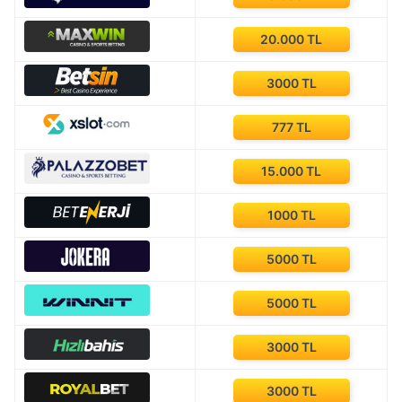
20.000 TL
3000 TL
777 TL
15.000 TL
1000 TL
5000 TL
5000 TL
3000 TL
3000 TL