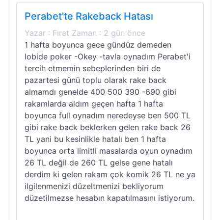
Perabet'te Rakeback Hatası
Yazar : Fırat Zaman : 2 gün önce
1 hafta boyunca gece gündüz demeden
lobide poker -Okey -tavla oynadım Perabet'i
tercih etmemin sebeplerinden biri de
pazartesi günü toplu olarak rake back
almamdı genelde 400 500 390 -690 gibi
rakamlarda aldım geçen hafta 1 hafta
boyunca full oynadım neredeyse ben 500 TL
gibi rake back beklerken gelen rake back 26
TL yani bu kesinlikle hatalı ben 1 hafta
boyunca orta limitli masalarda oyun oynadım
26 TL değil de 260 TL gelse gene hatalı
derdim ki gelen rakam çok komik 26 TL ne ya
ilgilenmenizi düzeltmenizi bekliyorum
düzetilmezse hesabın kapatılmasını istiyorum.