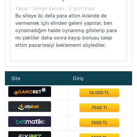
Yazar : Simge Zaman : 3 gün önce
Bu siteye iki defa para attım ikisinde de
vermemek için elinden geleni yaptılar, ben
oynamadığım halde oynanmış gösterip para
mı çektiler daha sonra kayıp bonusu talep
ettim pazartesiyi beklememi söylediler.
Site
Giriş
10.000 TL
7500 Tl
1500 TL