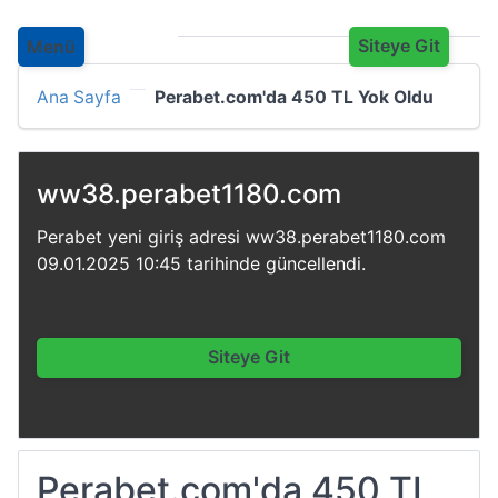
Siteye Git
Menü
Ana Sayfa
Perabet.com'da 450 TL Yok Oldu
ww38.perabet1180.com
Perabet yeni giriş adresi ww38.perabet1180.com
09.01.2025 10:45 tarihinde güncellendi.
Siteye Git
Perabet.com'da 450 TL