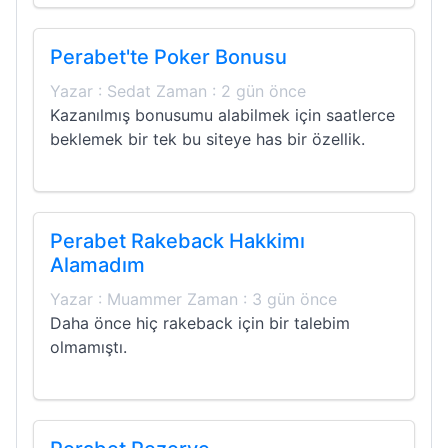
Perabet'te Poker Bonusu
Yazar : Sedat Zaman : 2 gün önce
Kazanılmış bonusumu alabilmek için saatlerce
beklemek bir tek bu siteye has bir özellik.
Perabet Rakeback Hakkimı
Alamadım
Yazar : Muammer Zaman : 3 gün önce
Daha önce hiç rakeback için bir talebim
olmamıştı.