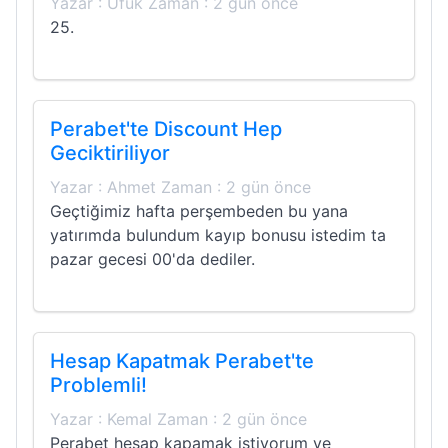
Yazar : Ufuk Zaman : 2 gün önce
25.
Perabet'te Discount Hep
Geciktiriliyor
Yazar : Ahmet Zaman : 2 gün önce
Geçtiğimiz hafta perşembeden bu yana
yatırımda bulundum kayıp bonusu istedim ta
pazar gecesi 00'da dediler.
Hesap Kapatmak Perabet'te
Problemli!
Yazar : Kemal Zaman : 2 gün önce
Perabet hesap kapamak istiyorum ve