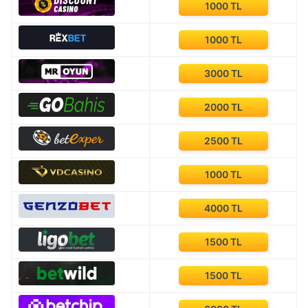
1000 TL
1000 TL
3000 TL
2000 TL
2500 TL
1000 TL
4000 TL
1500 TL
1500 TL