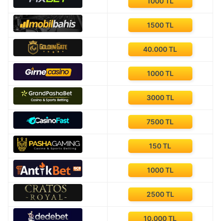
1000 TL
1500 TL
40.000 TL
1000 TL
3000 TL
7500 TL
150 TL
1000 TL
2500 TL
10.000 TL