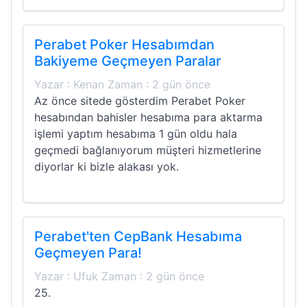
Perabet Poker Hesabımdan
Bakiyeme Geçmeyen Paralar
Yazar : Kenan Zaman : 2 gün önce
Az önce sitede gösterdim Perabet Poker
hesabından bahisler hesabıma para aktarma
işlemi yaptım hesabıma 1 gün oldu hala
geçmedi bağlanıyorum müşteri hizmetlerine
diyorlar ki bizle alakası yok.
Perabet'ten CepBank Hesabıma
Geçmeyen Para!
Yazar : Ufuk Zaman : 2 gün önce
25.