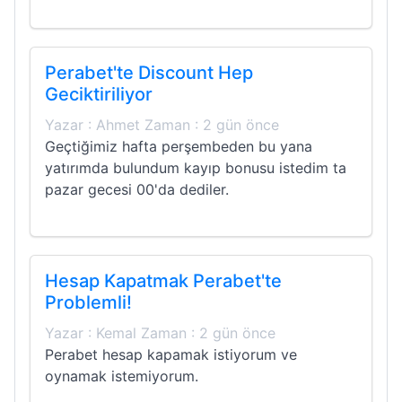
Perabet'te Discount Hep
Geciktiriliyor
Yazar : Ahmet Zaman : 2 gün önce
Geçtiğimiz hafta perşembeden bu yana
yatırımda bulundum kayıp bonusu istedim ta
pazar gecesi 00'da dediler.
Hesap Kapatmak Perabet'te
Problemli!
Yazar : Kemal Zaman : 2 gün önce
Perabet hesap kapamak istiyorum ve
oynamak istemiyorum.