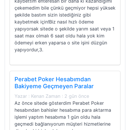
kaybettim enteresan bir daha ki kazandığımı
çekemedim bile çünkü geçmiyor hepsi yüksek
şekilde bastım sizin istediğiniz gibi
kaybetmek için!Biz nasıl hızlı ödeme
yapıyorsak sitede o şekilde yarım saat veya 1
saat max olmalı 6 saat oldu hala yok kim
ödemeyi erken yaparsa o site işini düzgün
yapıyordur,3.
Perabet Poker Hesabımdan
Bakiyeme Geçmeyen Paralar
Yazar : Kenan Zaman : 2 gün önce
Az önce sitede gösterdim Perabet Poker
hesabından bahisler hesabıma para aktarma
işlemi yaptım hesabıma 1 gün oldu hala
geçmedi bağlanıyorum müşteri hizmetlerine