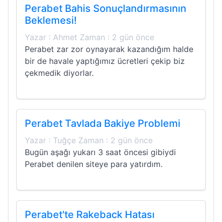
Perabet Bahis Sonuçlandırmasının
Beklemesi!
Yazar : Ahmet Zaman : 2 gün önce
Perabet zar zor oynayarak kazandığım halde
bir de havale yaptığımız ücretleri çekip biz
çekmedik diyorlar.
Perabet Tavlada Bakiye Problemi
Yazar : Tuğçe Zaman : 2 gün önce
Bugün aşağı yukarı 3 saat öncesi gibiydi
Perabet denilen siteye para yatırdım.
Perabet'te Rakeback Hatası