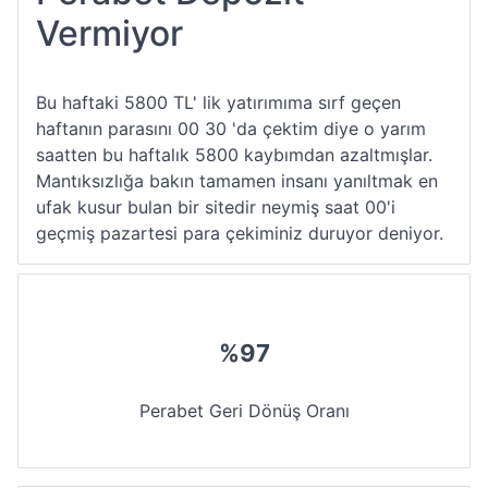
Vermiyor
Bu haftaki 5800 TL' lik yatırımıma sırf geçen
haftanın parasını 00 30 'da çektim diye o yarım
saatten bu haftalık 5800 kaybımdan azaltmışlar.
Mantıksızlığa bakın tamamen insanı yanıltmak en
ufak kusur bulan bir sitedir neymiş saat 00'i
geçmiş pazartesi para çekiminiz duruyor deniyor.
%97
Perabet Geri Dönüş Oranı