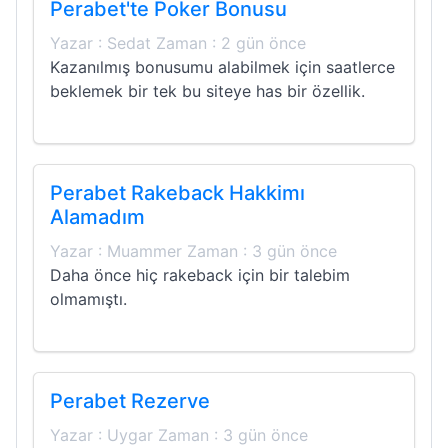
Perabet'te Poker Bonusu
Yazar : Sedat Zaman : 2 gün önce
Kazanılmış bonusumu alabilmek için saatlerce
beklemek bir tek bu siteye has bir özellik.
Perabet Rakeback Hakkimı
Alamadım
Yazar : Muammer Zaman : 3 gün önce
Daha önce hiç rakeback için bir talebim
olmamıştı.
Perabet Rezerve
Yazar : Uygar Zaman : 3 gün önce