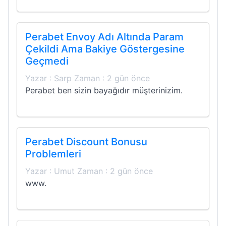
Perabet Envoy Adı Altında Param
Çekildi Ama Bakiye Göstergesine
Geçmedi
Yazar : Sarp Zaman : 2 gün önce
Perabet ben sizin bayağıdır müşterinizim.
Perabet Discount Bonusu
Problemleri
Yazar : Umut Zaman : 2 gün önce
www.