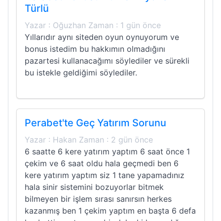
Türlü
Yazar : Oğuzhan Zaman : 1 gün önce
Yıllarıdır aynı siteden oyun oynuyorum ve
bonus istedim bu hakkımın olmadığını
pazartesi kullanacağımı söylediler ve sürekli
bu istekle geldiğimi söylediler.
Perabet'te Geç Yatırım Sorunu
Yazar : Hakan Zaman : 2 gün önce
6 saatte 6 kere yatırım yaptım 6 saat önce 1
çekim ve 6 saat oldu hala geçmedi ben 6
kere yatırım yaptım siz 1 tane yapamadınız
hala sinir sistemini bozuyorlar bitmek
bilmeyen bir işlem sırası sanırsın herkes
kazanmış ben 1 çekim yaptım en başta 6 defa