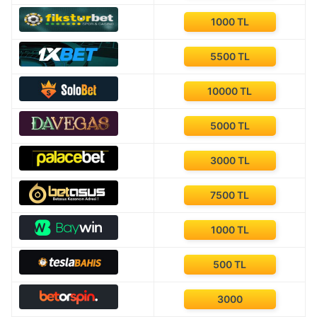
1000 TL
5500 TL
10000 TL
5000 TL
3000 TL
7500 TL
1000 TL
500 TL
3000