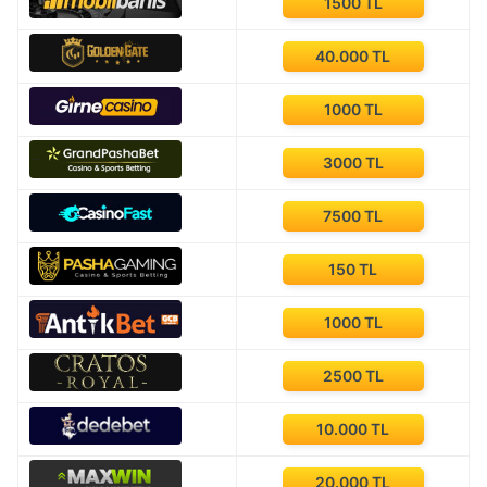
1500 TL
40.000 TL
1000 TL
3000 TL
7500 TL
150 TL
1000 TL
2500 TL
10.000 TL
20.000 TL