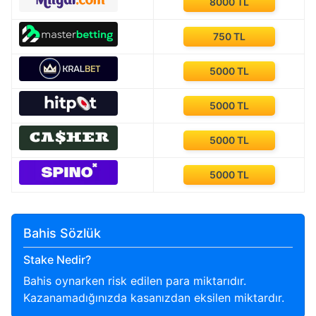
8000 TL
750 TL
5000 TL
5000 TL
5000 TL
5000 TL
Bahis Sözlük
Stake Nedir?
Bahis oynarken risk edilen para miktarıdır.
Kazanamadığınızda kasanızdan eksilen miktardır.