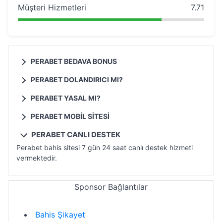
Müşteri Hizmetleri
7.71
PERABET BEDAVA BONUS
Perabet deneme bonusu mevcut değildir.
PERABET DOLANDIRICI MI?
Perabet güvenilir ve kaliteli bir bahis sitesidir. Dolandırıcı
PERABET YASAL MI?
bir bahis sitesi değildir.
Perabet Türkiye'de yasal olarak hizmet vermemektedir.
PERABET MOBIL SITESI
Perabet mobil sitesi bulunmaktadır. İstediğiniz yerden cep
PERABET CANLI DESTEK
telefonunuz ile bahis alabilirsiniz.
Perabet bahis sitesi 7 gün 24 saat canlı destek hizmeti
vermektedir.
Sponsor Bağlantılar
Bahis Şikayet