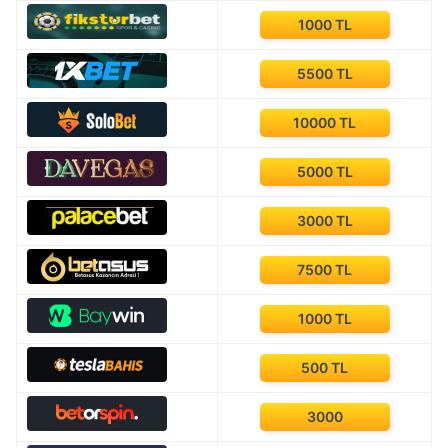
1000 TL
5500 TL
10000 TL
5000 TL
3000 TL
7500 TL
1000 TL
500 TL
3000