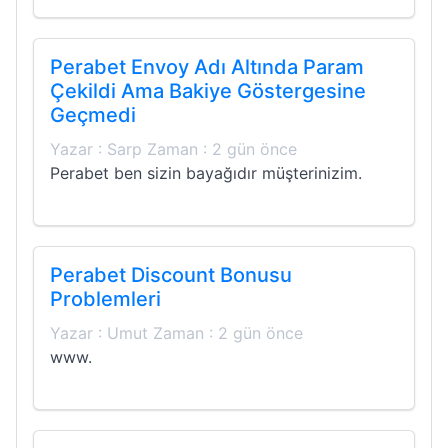
Perabet Envoy Adı Altında Param
Çekildi Ama Bakiye Göstergesine
Geçmedi
Yazar : Sarp Zaman : 2 gün önce
Perabet ben sizin bayağıdır müşterinizim.
Perabet Discount Bonusu
Problemleri
Yazar : Umut Zaman : 2 gün önce
www.