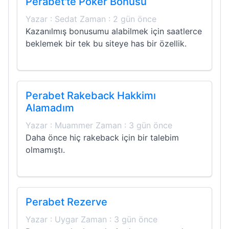
Perabet'te Poker Bonusu
Yazar : Sedat Zaman : 2 gün önce
Kazanılmış bonusumu alabilmek için saatlerce
beklemek bir tek bu siteye has bir özellik.
Perabet Rakeback Hakkimı
Alamadım
Yazar : Muammer Zaman : 3 gün önce
Daha önce hiç rakeback için bir talebim
olmamıştı.
Perabet Rezerve
Yazar : Uygar Zaman : 3 gün önce