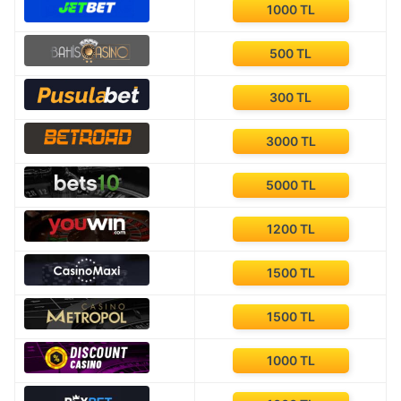
1000 TL
500 TL
300 TL
3000 TL
5000 TL
1200 TL
1500 TL
1500 TL
1000 TL