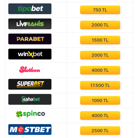
750 TL
2000 TL
1500 TL
2000 TL
4000 TL
17.500 TL
1000 TL
4000 TL
2500 TL