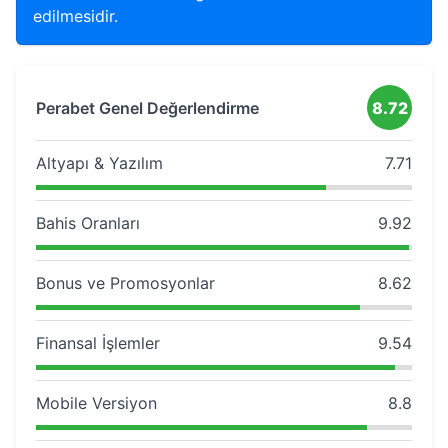
edilmesidir.
Perabet Genel Değerlendirme
8.72
Altyapı & Yazılım
7.71
Bahis Oranları
9.92
Bonus ve Promosyonlar
8.62
Finansal İşlemler
9.54
Mobile Versiyon
8.8