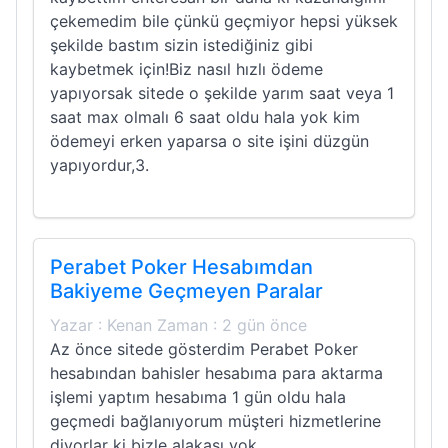
çekemedim bile çünkü geçmiyor hepsi yüksek
şekilde bastım sizin istediğiniz gibi
kaybetmek için!Biz nasıl hızlı ödeme
yapıyorsak sitede o şekilde yarım saat veya 1
saat max olmalı 6 saat oldu hala yok kim
ödemeyi erken yaparsa o site işini düzgün
yapıyordur,3.
Perabet Poker Hesabımdan
Bakiyeme Geçmeyen Paralar
Yazar : Kenan Zaman : 2 gün önce
Az önce sitede gösterdim Perabet Poker
hesabından bahisler hesabıma para aktarma
işlemi yaptım hesabıma 1 gün oldu hala
geçmedi bağlanıyorum müşteri hizmetlerine
diyorlar ki bizle alakası yok.