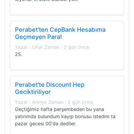
Perabet'ten CepBank Hesabıma
Geçmeyen Para!
Yazar : Ufuk Zaman : 2 gün önce
25.
Perabet'te Discount Hep
Geciktiriliyor
Yazar : Ahmet Zaman : 2 gün önce
Geçtiğimiz hafta perşembeden bu yana
yatırımda bulundum kayıp bonusu istedim ta
pazar gecesi 00'da dediler.