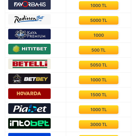
1000 TL
5000 TL
1000
500 TL
5050 TL
1000 TL
1500 TL
1000 TL
3000 TL