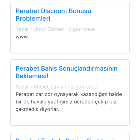
Perabet Discount Bonusu
Problemleri
Yazar : Umut Zaman : 2 gün önce
www.
Perabet Bahis Sonuçlandırmasının
Beklemesi!
Yazar : Ahmet Zaman : 2 gün önce
Perabet zar zor oynayarak kazandığım halde
bir de havale yaptığımız ücretleri çekip biz
çekmedik diyorlar.