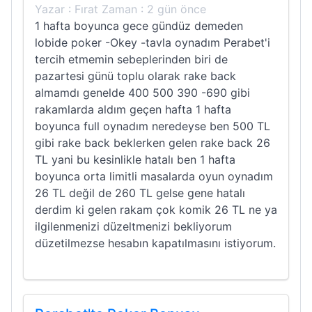
Yazar : Fırat Zaman : 2 gün önce
1 hafta boyunca gece gündüz demeden
lobide poker -Okey -tavla oynadım Perabet'i
tercih etmemin sebeplerinden biri de
pazartesi günü toplu olarak rake back
almamdı genelde 400 500 390 -690 gibi
rakamlarda aldım geçen hafta 1 hafta
boyunca full oynadım neredeyse ben 500 TL
gibi rake back beklerken gelen rake back 26
TL yani bu kesinlikle hatalı ben 1 hafta
boyunca orta limitli masalarda oyun oynadım
26 TL değil de 260 TL gelse gene hatalı
derdim ki gelen rakam çok komik 26 TL ne ya
ilgilenmenizi düzeltmenizi bekliyorum
düzetilmezse hesabın kapatılmasını istiyorum.