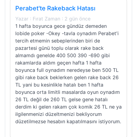
Perabet'te Rakeback Hatası
Yazar : Fırat Zaman : 2 gün önce
1 hafta boyunca gece gündüz demeden
lobide poker -Okey -tavla oynadım Perabet'i
tercih etmemin sebeplerinden biri de
pazartesi günü toplu olarak rake back
almamdı genelde 400 500 390 -690 gibi
rakamlarda aldım geçen hafta 1 hafta
boyunca full oynadım neredeyse ben 500 TL
gibi rake back beklerken gelen rake back 26
TL yani bu kesinlikle hatalı ben 1 hafta
boyunca orta limitli masalarda oyun oynadım
26 TL değil de 260 TL gelse gene hatalı
derdim ki gelen rakam çok komik 26 TL ne ya
ilgilenmenizi düzeltmenizi bekliyorum
düzetilmezse hesabın kapatılmasını istiyorum.