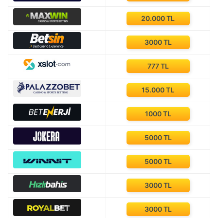
20.000 TL
3000 TL
777 TL
15.000 TL
1000 TL
5000 TL
5000 TL
3000 TL
3000 TL