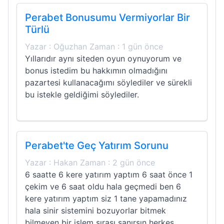
Perabet Bonusumu Vermiyorlar Bir
Türlü
Yazar : Oğuzhan Zaman : 1 gün önce
Yıllarıdır aynı siteden oyun oynuyorum ve
bonus istedim bu hakkımın olmadığını
pazartesi kullanacağımı söylediler ve sürekli
bu istekle geldiğimi söylediler.
Perabet'te Geç Yatırım Sorunu
Yazar : Hakan Zaman : 2 gün önce
6 saatte 6 kere yatırım yaptım 6 saat önce 1
çekim ve 6 saat oldu hala geçmedi ben 6
kere yatırım yaptım siz 1 tane yapamadınız
hala sinir sistemini bozuyorlar bitmek
bilmeyen bir işlem sırası sanırsın herkes