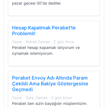
pazar gecesi 00'da dediler.
Hesap Kapatmak Perabet'te
Problemli!
Yazar : Kemal Zaman : 2 gün önce
Perabet hesap kapamak istiyorum ve
oynamak istemiyorum.
Perabet Envoy Adı Altında Param
Çekildi Ama Bakiye Göstergesine
Geçmedi
Yazar : Sarp Zaman : 2 gün önce
Perabet ben sizin bayağıdır müşterinizim.