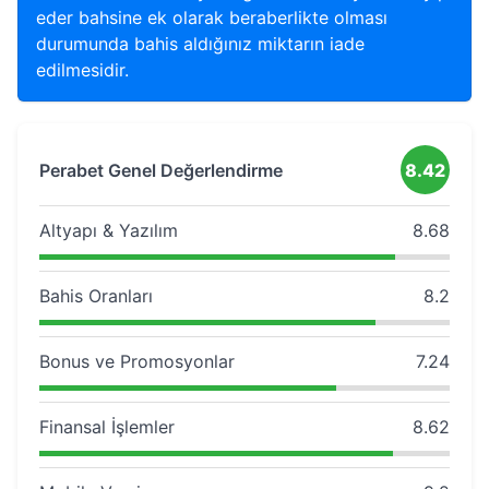
eder bahsine ek olarak beraberlikte olması
durumunda bahis aldığınız miktarın iade
edilmesidir.
Perabet Genel Değerlendirme
8.42
Altyapı & Yazılım
8.68
Bahis Oranları
8.2
Bonus ve Promosyonlar
7.24
Finansal İşlemler
8.62