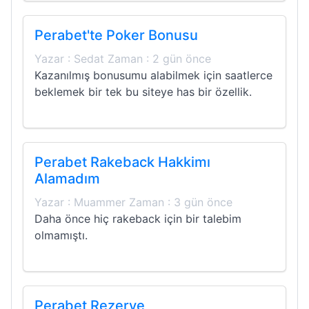
Perabet'te Poker Bonusu
Yazar : Sedat Zaman : 2 gün önce
Kazanılmış bonusumu alabilmek için saatlerce
beklemek bir tek bu siteye has bir özellik.
Perabet Rakeback Hakkimı
Alamadım
Yazar : Muammer Zaman : 3 gün önce
Daha önce hiç rakeback için bir talebim
olmamıştı.
Perabet Rezerve