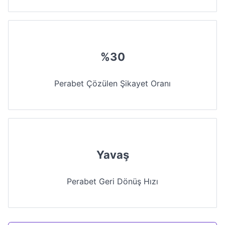
%30
Perabet Çözülen Şikayet Oranı
Yavaş
Perabet Geri Dönüş Hızı