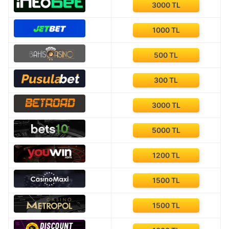
3000 TL
1000 TL
500 TL
300 TL
3000 TL
5000 TL
1200 TL
1500 TL
1500 TL