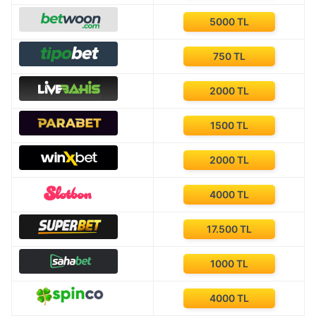
5000 TL
750 TL
2000 TL
1500 TL
2000 TL
4000 TL
17.500 TL
1000 TL
4000 TL