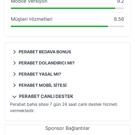
Mobile Versiyon
9.2
Müşteri Hizmetleri
8.56
PERABET BEDAVA BONUS
Perabet deneme bonusu mevcut değildir.
PERABET DOLANDIRICI MI?
Perabet güvenilir ve kaliteli bir bahis sitesidir. Dolandırıcı
PERABET YASAL MI?
bir bahis sitesi değildir.
Perabet Türkiye'de yasal olarak hizmet vermemektedir.
PERABET MOBIL SITESI
Perabet mobil sitesi bulunmaktadır. İstediğiniz yerden cep
PERABET CANLI DESTEK
telefonunuz ile bahis alabilirsiniz.
Perabet bahis sitesi 7 gün 24 saat canlı destek hizmeti
vermektedir.
Sponsor Bağlantılar