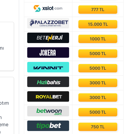
777 TL
15.000 TL
1000 TL
mı
5000 TL
5000 TL
3000 TL
3000 TL
ptım
5000 TL
m
deme
750 TL
n