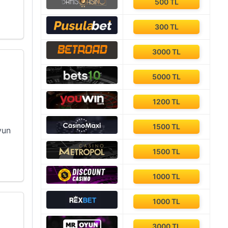
500 TL
300 TL
3000 TL
5000 TL
1200 TL
1500 TL
yun
1500 TL
1000 TL
1000 TL
3000 TL