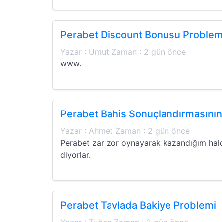
Perabet Discount Bonusu Problem
Yazar : Umut Zaman : 2 gün önce
www.
Perabet Bahis Sonuçlandırmasının
Yazar : Ahmet Zaman : 2 gün önce
Perabet zar zor oynayarak kazandığım hald
diyorlar.
Perabet Tavlada Bakiye Problemi