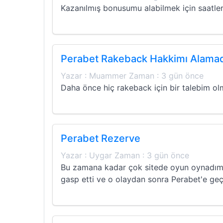
Kazanılmış bonusumu alabilmek için saatlerc
Perabet Rakeback Hakkimı Alama
Yazar : Muammer Zaman : 3 gün önce
Daha önce hiç rakeback için bir talebim ol
Perabet Rezerve
Yazar : Uygar Zaman : 3 gün önce
Bu zamana kadar çok sitede oyun oynadım 
gasp etti ve o olaydan sonra Perabet'e geç