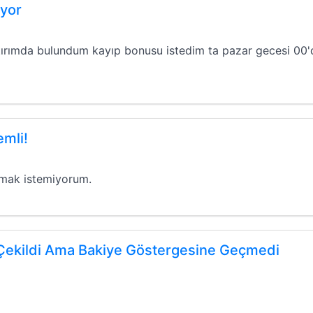
iyor
ırımda bulundum kayıp bonusu istedim ta pazar gecesi 00'
mli!
mak istemiyorum.
 Çekildi Ama Bakiye Göstergesine Geçmedi