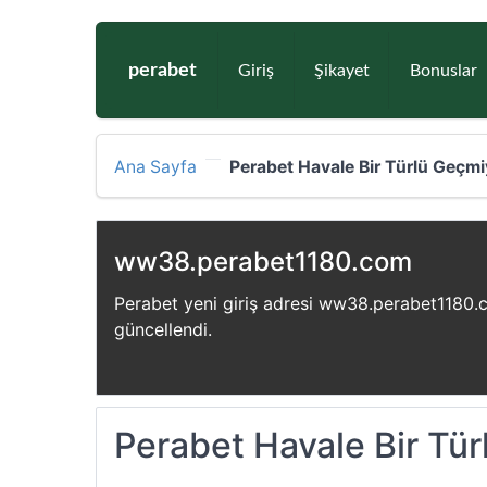
perabet
Giriş
Şikayet
Bonuslar
Ana Sayfa
Perabet Havale Bir Türlü Geçmi
ww38.perabet1180.com
Perabet yeni giriş adresi ww38.perabet1180.
güncellendi.
Perabet Havale Bir Tür