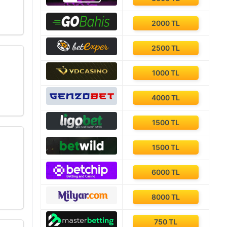
2000 TL
2500 TL
1000 TL
4000 TL
1500 TL
1500 TL
6000 TL
8000 TL
750 TL