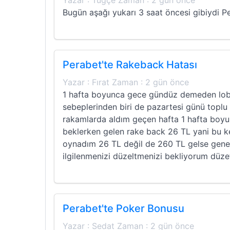
Yazar : Tuğçe Zaman : 2 gün önce
Bugün aşağı yukarı 3 saat öncesi gibiydi Pe
Perabet'te Rakeback Hatası
Yazar : Fırat Zaman : 2 gün önce
1 hafta boyunca gece gündüz demeden lobi
sebeplerinden biri de pazartesi günü topl
rakamlarda aldım geçen hafta 1 hafta boyu
beklerken gelen rake back 26 TL yani bu kes
oynadım 26 TL değil de 260 TL gelse gene
ilgilenmenizi düzeltmenizi bekliyorum düze
Perabet'te Poker Bonusu
Yazar : Sedat Zaman : 2 gün önce