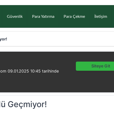
Güvenlik
Para Yatırma
Para Çekme
İletişim
yor!
Siteye Git
com 09.01.2025 10:45 tarihinde
lü Geçmiyor!