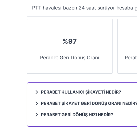
PTT havalesi bazen 24 saat sürüyor hesaba ge
%97
Perabet Geri Dönüş Oranı
Perab
PERABET KULLANICI ŞIKAYETI NEDIR?
Perabet Havale Bir Türlü Geçmiyor!
PERABET ŞIKAYET GERI DÖNÜŞ ORANI NEDIR
Perabet şikayet geri dönüş oranı %97 dir.
PERABET GERI DÖNÜŞ HIZI NEDIR?
Perabet geri dönüş hızı %34 dır.