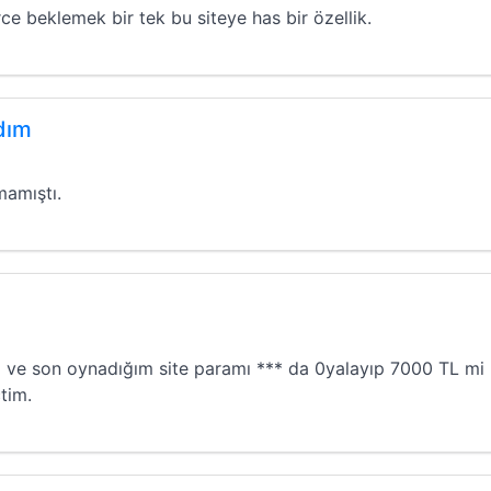
e beklemek bir tek bu siteye has bir özellik.
dım
mamıştı.
ve son oynadığım site paramı *** da 0yalayıp 7000 TL mi
tim.