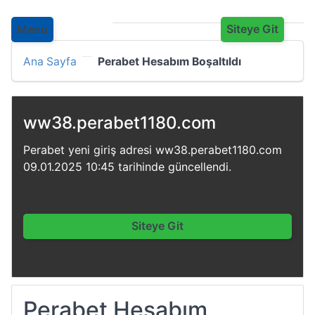
Siteye Git
Menü
Ana Sayfa
Perabet Hesabım Boşaltıldı
ww38.perabet1180.com
Perabet yeni giriş adresi ww38.perabet1180.com
09.01.2025 10:45 tarihinde güncellendi.
Siteye Git
Perabet Hesabım