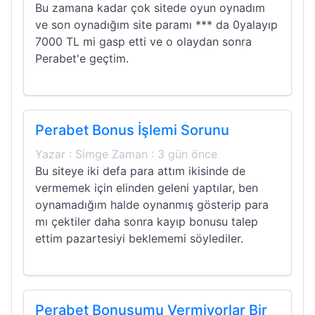
Bu zamana kadar çok sitede oyun oynadım
ve son oynadığım site paramı *** da 0yalayıp
7000 TL mi gasp etti ve o olaydan sonra
Perabet'e geçtim.
Perabet Bonus İşlemi Sorunu
Yazar : Simge Zaman : 3 gün önce
Bu siteye iki defa para attım ikisinde de
vermemek için elinden geleni yaptılar, ben
oynamadığım halde oynanmış gösterip para
mı çektiler daha sonra kayıp bonusu talep
ettim pazartesiyi beklememi söylediler.
Perabet Bonusumu Vermiyorlar Bir