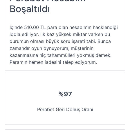
Boşaltıldı
İçinde 510.00 TL para olan hesabımın hacklendiği
iddia ediliyor. İlk kez yüksek miktar varken bu
durumun olması büyük soru işareti tabi. Bunca
zamandır oyun oynuyorum, müşterinin
kazanmasına hiç tahammülleri yokmuş demek.
Paramın hemen iadesini talep ediyorum.
%97
Perabet Geri Dönüş Oranı