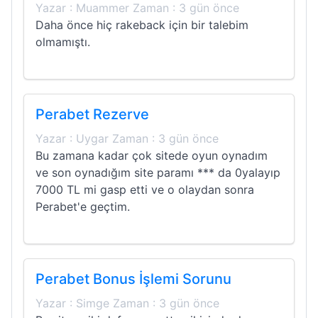
Yazar : Muammer Zaman : 3 gün önce
Daha önce hiç rakeback için bir talebim
olmamıştı.
Perabet Rezerve
Yazar : Uygar Zaman : 3 gün önce
Bu zamana kadar çok sitede oyun oynadım
ve son oynadığım site paramı *** da 0yalayıp
7000 TL mi gasp etti ve o olaydan sonra
Perabet'e geçtim.
Perabet Bonus İşlemi Sorunu
Yazar : Simge Zaman : 3 gün önce