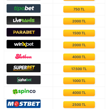
750 TL
2000 TL
1500 TL
2000 TL
4000 TL
17.500 TL
1000 TL
4000 TL
2500 TL