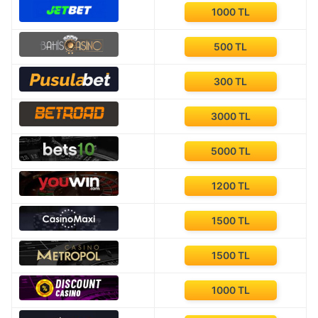
1000 TL
500 TL
300 TL
3000 TL
5000 TL
1200 TL
1500 TL
1500 TL
1000 TL