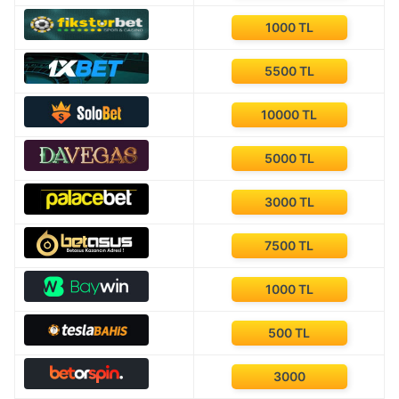
1000 TL
5500 TL
10000 TL
5000 TL
3000 TL
7500 TL
1000 TL
500 TL
3000