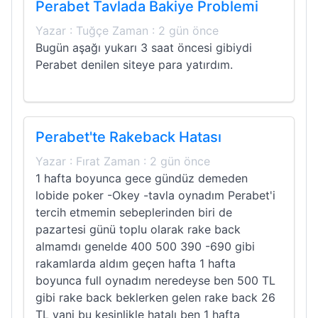
Perabet Tavlada Bakiye Problemi
Yazar : Tuğçe Zaman : 2 gün önce
Bugün aşağı yukarı 3 saat öncesi gibiydi
Perabet denilen siteye para yatırdım.
Perabet'te Rakeback Hatası
Yazar : Fırat Zaman : 2 gün önce
1 hafta boyunca gece gündüz demeden
lobide poker -Okey -tavla oynadım Perabet'i
tercih etmemin sebeplerinden biri de
pazartesi günü toplu olarak rake back
almamdı genelde 400 500 390 -690 gibi
rakamlarda aldım geçen hafta 1 hafta
boyunca full oynadım neredeyse ben 500 TL
gibi rake back beklerken gelen rake back 26
TL yani bu kesinlikle hatalı ben 1 hafta