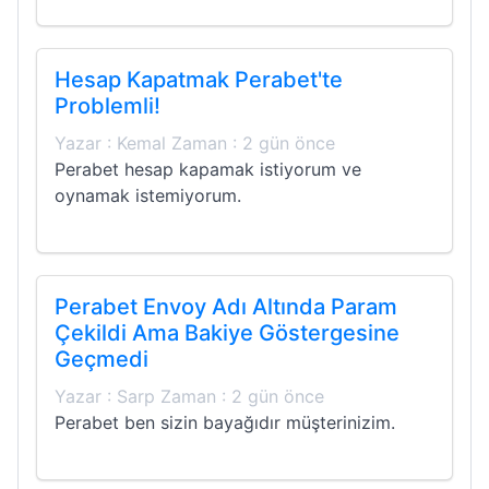
Hesap Kapatmak Perabet'te
Problemli!
Yazar : Kemal Zaman : 2 gün önce
Perabet hesap kapamak istiyorum ve
oynamak istemiyorum.
Perabet Envoy Adı Altında Param
Çekildi Ama Bakiye Göstergesine
Geçmedi
Yazar : Sarp Zaman : 2 gün önce
Perabet ben sizin bayağıdır müşterinizim.