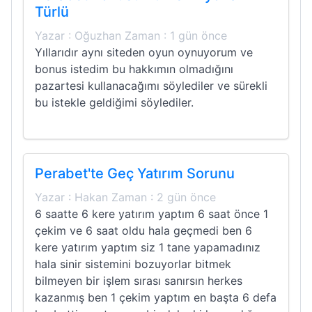
Türlü
Yazar : Oğuzhan Zaman : 1 gün önce
Yıllarıdır aynı siteden oyun oynuyorum ve
bonus istedim bu hakkımın olmadığını
pazartesi kullanacağımı söylediler ve sürekli
bu istekle geldiğimi söylediler.
Perabet'te Geç Yatırım Sorunu
Yazar : Hakan Zaman : 2 gün önce
6 saatte 6 kere yatırım yaptım 6 saat önce 1
çekim ve 6 saat oldu hala geçmedi ben 6
kere yatırım yaptım siz 1 tane yapamadınız
hala sinir sistemini bozuyorlar bitmek
bilmeyen bir işlem sırası sanırsın herkes
kazanmış ben 1 çekim yaptım en başta 6 defa