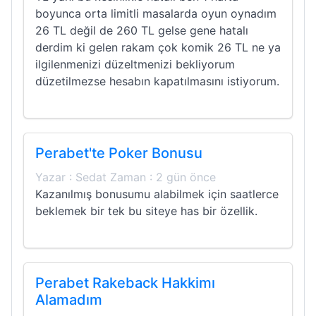
boyunca orta limitli masalarda oyun oynadım
26 TL değil de 260 TL gelse gene hatalı
derdim ki gelen rakam çok komik 26 TL ne ya
ilgilenmenizi düzeltmenizi bekliyorum
düzetilmezse hesabın kapatılmasını istiyorum.
Perabet'te Poker Bonusu
Yazar : Sedat Zaman : 2 gün önce
Kazanılmış bonusumu alabilmek için saatlerce
beklemek bir tek bu siteye has bir özellik.
Perabet Rakeback Hakkimı
Alamadım