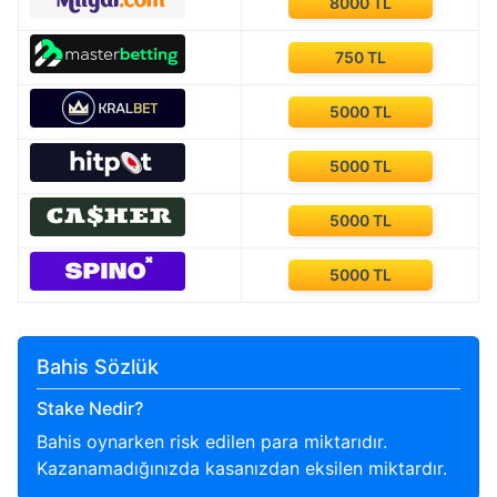
8000 TL
750 TL
5000 TL
5000 TL
5000 TL
5000 TL
Bahis Sözlük
Stake Nedir?
Bahis oynarken risk edilen para miktarıdır.
Kazanamadığınızda kasanızdan eksilen miktardır.