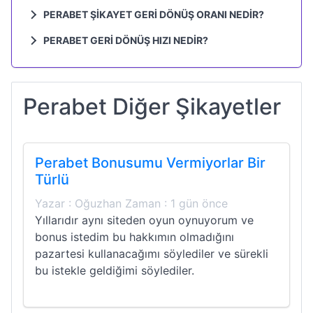
Perabet Hesabım Boşaltıldı
PERABET ŞIKAYET GERI DÖNÜŞ ORANI NEDIR?
Perabet şikayet geri dönüş oranı %97 dir.
PERABET GERI DÖNÜŞ HIZI NEDIR?
Perabet geri dönüş hızı %34 dır.
Perabet Diğer Şikayetler
Perabet Bonusumu Vermiyorlar Bir
Türlü
Yazar : Oğuzhan Zaman : 1 gün önce
Yıllarıdır aynı siteden oyun oynuyorum ve
bonus istedim bu hakkımın olmadığını
pazartesi kullanacağımı söylediler ve sürekli
bu istekle geldiğimi söylediler.