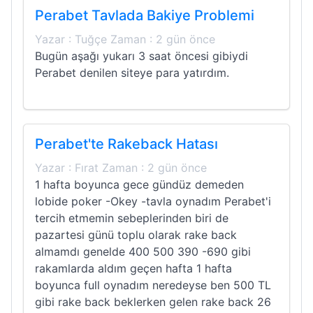
Perabet Tavlada Bakiye Problemi
Yazar : Tuğçe Zaman : 2 gün önce
Bugün aşağı yukarı 3 saat öncesi gibiydi
Perabet denilen siteye para yatırdım.
Perabet'te Rakeback Hatası
Yazar : Fırat Zaman : 2 gün önce
1 hafta boyunca gece gündüz demeden
lobide poker -Okey -tavla oynadım Perabet'i
tercih etmemin sebeplerinden biri de
pazartesi günü toplu olarak rake back
almamdı genelde 400 500 390 -690 gibi
rakamlarda aldım geçen hafta 1 hafta
boyunca full oynadım neredeyse ben 500 TL
gibi rake back beklerken gelen rake back 26