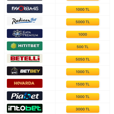
1000 TL
5000 TL
1000
500 TL
5050 TL
1000 TL
1500 TL
1000 TL
3000 TL