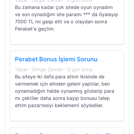
Yazar : Uygar Zaman : 3 gün önce
Bu zamana kadar çok sitede oyun oynadım
ve son oynadığım site paramı *** da 0yalayıp
7000 TL mi gasp etti ve o olaydan sonra
Perabet'e geçtim.
Perabet Bonus İşlemi Sorunu
Yazar : Simge Zaman : 3 gün önce
Bu siteye iki defa para attım ikisinde de
vermemek için elinden geleni yaptılar, ben
oynamadığım halde oynanmış gösterip para
mı çektiler daha sonra kayıp bonusu talep
ettim pazartesiyi beklememi söylediler.