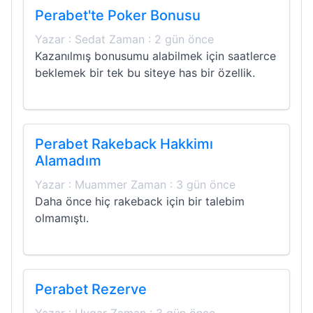
Perabet'te Poker Bonusu
Yazar : Sedat Zaman : 2 gün önce
Kazanılmış bonusumu alabilmek için saatlerce
beklemek bir tek bu siteye has bir özellik.
Perabet Rakeback Hakkimı
Alamadım
Yazar : Muammer Zaman : 3 gün önce
Daha önce hiç rakeback için bir talebim
olmamıştı.
Perabet Rezerve