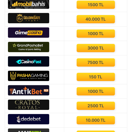
1500 TL
40.000 TL
1000 TL
3000 TL
7500 TL
150 TL
1000 TL
2500 TL
10.000 TL