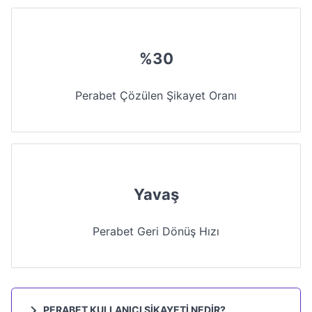
%30
Perabet Çözülen Şikayet Oranı
Yavaş
Perabet Geri Dönüş Hızı
PERABET KULLANICI ŞIKAYETI NEDIR?