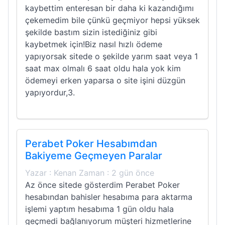
kaybettim enteresan bir daha ki kazandığımı
çekemedim bile çünkü geçmiyor hepsi yüksek
şekilde bastım sizin istediğiniz gibi
kaybetmek için!Biz nasıl hızlı ödeme
yapıyorsak sitede o şekilde yarım saat veya 1
saat max olmalı 6 saat oldu hala yok kim
ödemeyi erken yaparsa o site işini düzgün
yapıyordur,3.
Perabet Poker Hesabımdan
Bakiyeme Geçmeyen Paralar
Yazar : Kenan Zaman : 2 gün önce
Az önce sitede gösterdim Perabet Poker
hesabından bahisler hesabıma para aktarma
işlemi yaptım hesabıma 1 gün oldu hala
geçmedi bağlanıyorum müşteri hizmetlerine