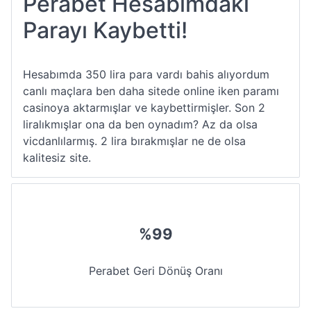
Perabet Hesabımdaki
Parayı Kaybetti!
Hesabımda 350 lira para vardı bahis alıyordum
canlı maçlara ben daha sitede online iken paramı
casinoya aktarmışlar ve kaybettirmişler. Son 2
liralıkmışlar ona da ben oynadım? Az da olsa
vicdanlılarmış. 2 lira bırakmışlar ne de olsa
kalitesiz site.
%99
Perabet Geri Dönüş Oranı