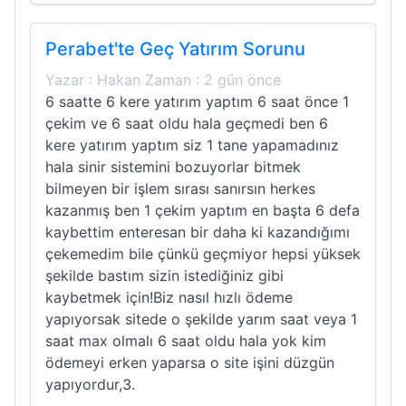
Perabet'te Geç Yatırım Sorunu
Yazar : Hakan Zaman : 2 gün önce
6 saatte 6 kere yatırım yaptım 6 saat önce 1
çekim ve 6 saat oldu hala geçmedi ben 6
kere yatırım yaptım siz 1 tane yapamadınız
hala sinir sistemini bozuyorlar bitmek
bilmeyen bir işlem sırası sanırsın herkes
kazanmış ben 1 çekim yaptım en başta 6 defa
kaybettim enteresan bir daha ki kazandığımı
çekemedim bile çünkü geçmiyor hepsi yüksek
şekilde bastım sizin istediğiniz gibi
kaybetmek için!Biz nasıl hızlı ödeme
yapıyorsak sitede o şekilde yarım saat veya 1
saat max olmalı 6 saat oldu hala yok kim
ödemeyi erken yaparsa o site işini düzgün
yapıyordur,3.