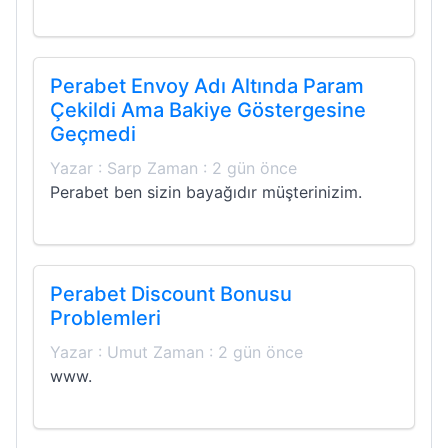
Perabet Envoy Adı Altında Param
Çekildi Ama Bakiye Göstergesine
Geçmedi
Yazar : Sarp Zaman : 2 gün önce
Perabet ben sizin bayağıdır müşterinizim.
Perabet Discount Bonusu
Problemleri
Yazar : Umut Zaman : 2 gün önce
www.