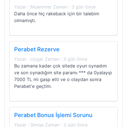
Yazar : Muammer Zaman : 3 gün önce
Daha önce hiç rakeback için bir talebim
olmamıştı.
Perabet Rezerve
Yazar : Uygar Zaman : 3 gün önce
Bu zamana kadar çok sitede oyun oynadım
ve son oynadığım site paramı *** da 0yalayıp
7000 TL mi gasp etti ve o olaydan sonra
Perabet'e geçtim.
Perabet Bonus İşlemi Sorunu
Yazar : Simge Zaman : 3 gün önce