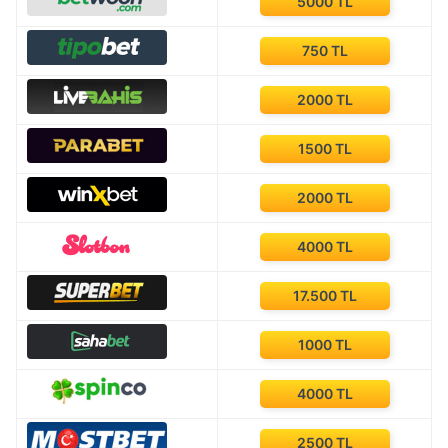
5000 TL
750 TL
2000 TL
1500 TL
2000 TL
4000 TL
17.500 TL
1000 TL
4000 TL
2500 TL