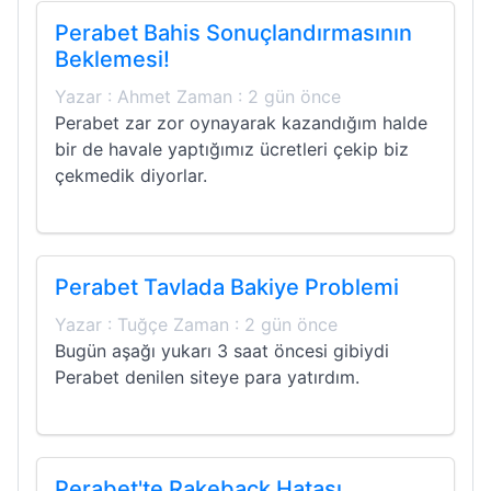
Perabet Bahis Sonuçlandırmasının
Beklemesi!
Yazar : Ahmet Zaman : 2 gün önce
Perabet zar zor oynayarak kazandığım halde
bir de havale yaptığımız ücretleri çekip biz
çekmedik diyorlar.
Perabet Tavlada Bakiye Problemi
Yazar : Tuğçe Zaman : 2 gün önce
Bugün aşağı yukarı 3 saat öncesi gibiydi
Perabet denilen siteye para yatırdım.
Perabet'te Rakeback Hatası