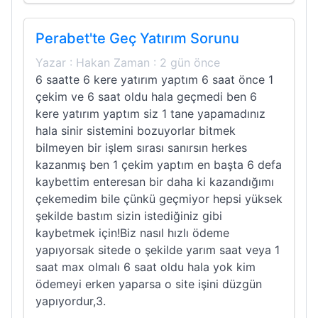
Perabet'te Geç Yatırım Sorunu
Yazar : Hakan Zaman : 2 gün önce
6 saatte 6 kere yatırım yaptım 6 saat önce 1
çekim ve 6 saat oldu hala geçmedi ben 6
kere yatırım yaptım siz 1 tane yapamadınız
hala sinir sistemini bozuyorlar bitmek
bilmeyen bir işlem sırası sanırsın herkes
kazanmış ben 1 çekim yaptım en başta 6 defa
kaybettim enteresan bir daha ki kazandığımı
çekemedim bile çünkü geçmiyor hepsi yüksek
şekilde bastım sizin istediğiniz gibi
kaybetmek için!Biz nasıl hızlı ödeme
yapıyorsak sitede o şekilde yarım saat veya 1
saat max olmalı 6 saat oldu hala yok kim
ödemeyi erken yaparsa o site işini düzgün
yapıyordur,3.