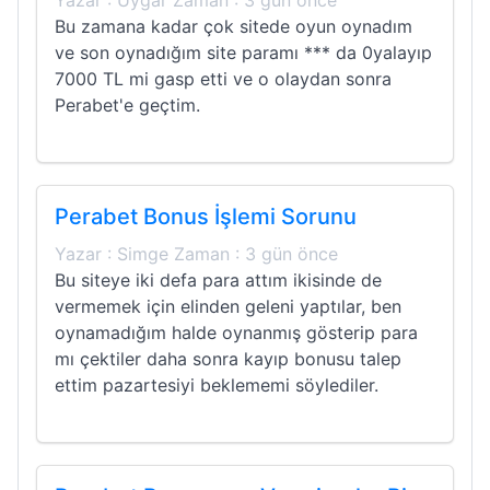
Yazar : Uygar Zaman : 3 gün önce
Bu zamana kadar çok sitede oyun oynadım
ve son oynadığım site paramı *** da 0yalayıp
7000 TL mi gasp etti ve o olaydan sonra
Perabet'e geçtim.
Perabet Bonus İşlemi Sorunu
Yazar : Simge Zaman : 3 gün önce
Bu siteye iki defa para attım ikisinde de
vermemek için elinden geleni yaptılar, ben
oynamadığım halde oynanmış gösterip para
mı çektiler daha sonra kayıp bonusu talep
ettim pazartesiyi beklememi söylediler.