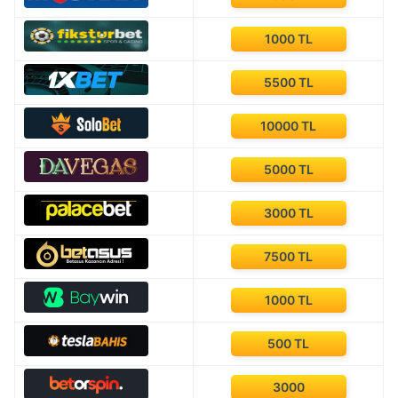
1000 TL
5500 TL
10000 TL
5000 TL
3000 TL
7500 TL
1000 TL
500 TL
3000