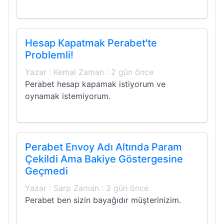
Hesap Kapatmak Perabet'te
Problemli!
Yazar : Kemal Zaman : 2 gün önce
Perabet hesap kapamak istiyorum ve
oynamak istemiyorum.
Perabet Envoy Adı Altında Param
Çekildi Ama Bakiye Göstergesine
Geçmedi
Yazar : Sarp Zaman : 2 gün önce
Perabet ben sizin bayağıdır müşterinizim.