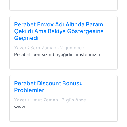
Perabet Envoy Adı Altında Param
Çekildi Ama Bakiye Göstergesine
Geçmedi
Yazar : Sarp Zaman : 2 gün önce
Perabet ben sizin bayağıdır müşterinizim.
Perabet Discount Bonusu
Problemleri
Yazar : Umut Zaman : 2 gün önce
www.