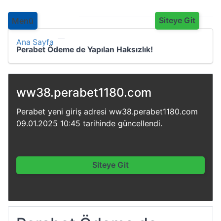
Siteye Git
Menü
Ana Sayfa
Perabet Ödeme de Yapılan Haksızlık!
ww38.perabet1180.com
Perabet yeni giriş adresi ww38.perabet1180.com
09.01.2025 10:45 tarihinde güncellendi.
Siteye Git