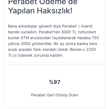
Perabet Ödeme de
Yapılan Haksızlık!
Bana arkadaşlar güvenli diye Perabet' i önerdi
bende oynadım. Perabet'ten 3000 TL tutturdum
bunlar ATM arızasından faydalanarak hesaba 750
yatırıp 3000 gösterdiler. Bir ay sonra banka beni
aradı aradaki farkı benden istedi. Bende o 2250
TL'yi ödemek zorunda kaldım.
%97
Perabet Geri Dönüş Oranı