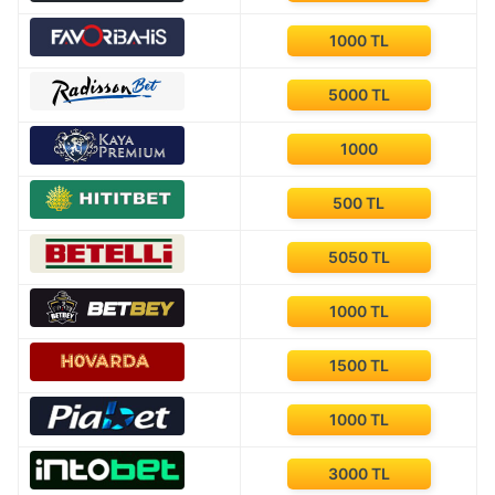
1000 TL
5000 TL
1000
500 TL
5050 TL
1000 TL
1500 TL
1000 TL
3000 TL