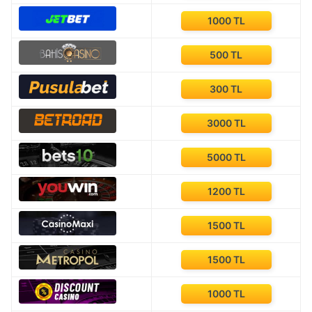
1000 TL
500 TL
300 TL
3000 TL
5000 TL
1200 TL
1500 TL
1500 TL
1000 TL