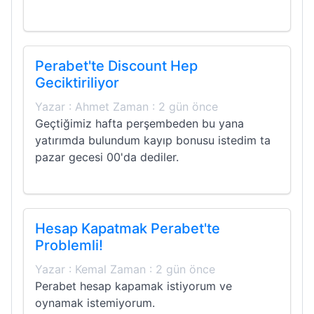
Perabet'te Discount Hep
Geciktiriliyor
Yazar : Ahmet Zaman : 2 gün önce
Geçtiğimiz hafta perşembeden bu yana
yatırımda bulundum kayıp bonusu istedim ta
pazar gecesi 00'da dediler.
Hesap Kapatmak Perabet'te
Problemli!
Yazar : Kemal Zaman : 2 gün önce
Perabet hesap kapamak istiyorum ve
oynamak istemiyorum.