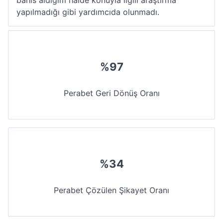
bahis aldığım halde konuyla ilgili araştırma
yapılmadığı gibi yardımcıda olunmadı.
%97
Perabet Geri Dönüş Oranı
%34
Perabet Çözülen Şikayet Oranı