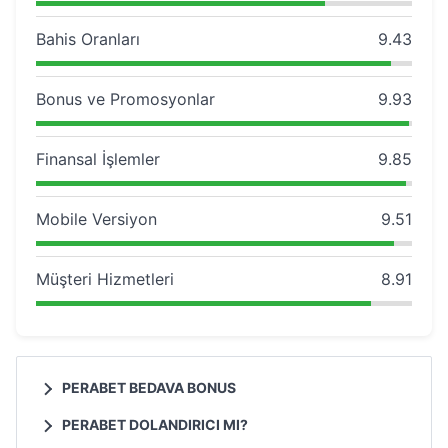
Bahis Oranları
9.43
Bonus ve Promosyonlar
9.93
Finansal İşlemler
9.85
Mobile Versiyon
9.51
Müşteri Hizmetleri
8.91
PERABET BEDAVA BONUS
Perabet deneme bonusu mevcut değildir.
PERABET DOLANDIRICI MI?