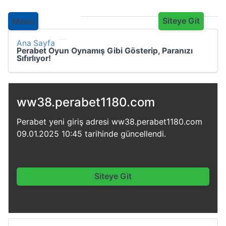
Siteye Git
Menü
Ana Sayfa
Perabet Oyun Oynamış Gibi Gösterip, Paranızı
Sıfırlıyor!
ww38.perabet1180.com
Perabet yeni giriş adresi ww38.perabet1180.com
09.01.2025 10:45 tarihinde güncellendi.
Siteye Git