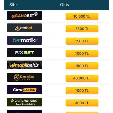
Site
Giriş
10.000 TL
7500 Tl
1500 TL
1000 TL
1500 TL
40.000 TL
1000 TL
3000 TL