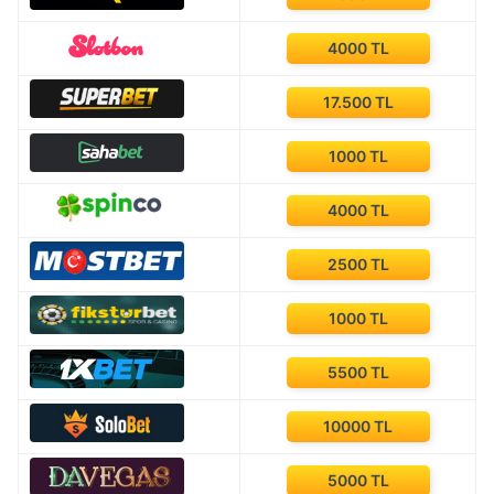
4000 TL
17.500 TL
1000 TL
4000 TL
2500 TL
1000 TL
5500 TL
10000 TL
5000 TL