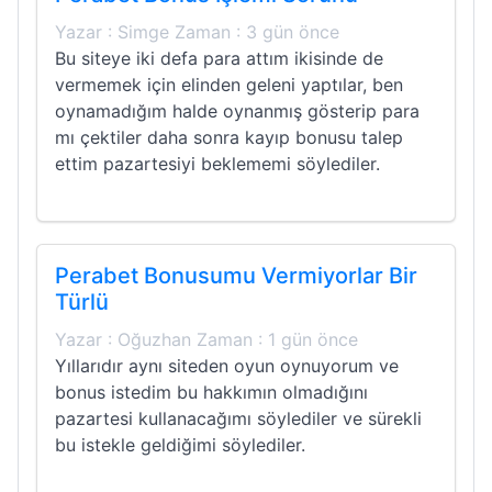
Yazar : Simge Zaman : 3 gün önce
Bu siteye iki defa para attım ikisinde de
vermemek için elinden geleni yaptılar, ben
oynamadığım halde oynanmış gösterip para
mı çektiler daha sonra kayıp bonusu talep
ettim pazartesiyi beklememi söylediler.
Perabet Bonusumu Vermiyorlar Bir
Türlü
Yazar : Oğuzhan Zaman : 1 gün önce
Yıllarıdır aynı siteden oyun oynuyorum ve
bonus istedim bu hakkımın olmadığını
pazartesi kullanacağımı söylediler ve sürekli
bu istekle geldiğimi söylediler.