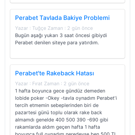
Perabet Tavlada Bakiye Problemi
Yazar : Tuğçe Zaman : 2 gün önce
Bugün aşağı yukarı 3 saat öncesi gibiydi
Perabet denilen siteye para yatırdım.
Perabet'te Rakeback Hatası
Yazar : Fırat Zaman : 2 gün önce
1 hafta boyunca gece gündüz demeden
lobide poker -Okey -tavla oynadım Perabet'i
tercih etmemin sebeplerinden biri de
pazartesi günü toplu olarak rake back
almamdı genelde 400 500 390 -690 gibi
rakamlarda aldım geçen hafta 1 hafta
boyunca full oynadım neredeyse ben 500 TL