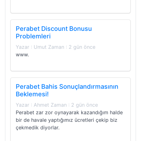
Perabet Discount Bonusu
Problemleri
Yazar : Umut Zaman : 2 gün önce
www.
Perabet Bahis Sonuçlandırmasının
Beklemesi!
Yazar : Ahmet Zaman : 2 gün önce
Perabet zar zor oynayarak kazandığım halde
bir de havale yaptığımız ücretleri çekip biz
çekmedik diyorlar.