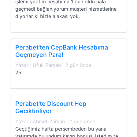
işlemi yaptım hesabıma 1 gün oldu hala
geçmedi bağlanıyorum müşteri hizmetlerine
diyorlar ki bizle alakası yok.
Perabet'ten CepBank Hesabıma
Geçmeyen Para!
Yazar : Ufuk Zaman : 2 gün önce
25.
Perabet'te Discount Hep
Geciktiriliyor
Yazar : Ahmet Zaman : 2 gün önce
Geçtiğimiz hafta perşembeden bu yana
yatırımda bulundum kayıp bonusu istedim ta