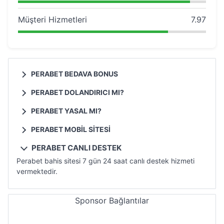
Müşteri Hizmetleri
7.97
PERABET BEDAVA BONUS
Perabet deneme bonusu mevcut değildir.
PERABET DOLANDIRICI MI?
Perabet güvenilir ve kaliteli bir bahis sitesidir. Dolandırıcı
PERABET YASAL MI?
bir bahis sitesi değildir.
Perabet Türkiye'de yasal olarak hizmet vermemektedir.
PERABET MOBIL SITESI
Perabet mobil sitesi bulunmaktadır. İstediğiniz yerden cep
PERABET CANLI DESTEK
telefonunuz ile bahis alabilirsiniz.
Perabet bahis sitesi 7 gün 24 saat canlı destek hizmeti
vermektedir.
Sponsor Bağlantılar