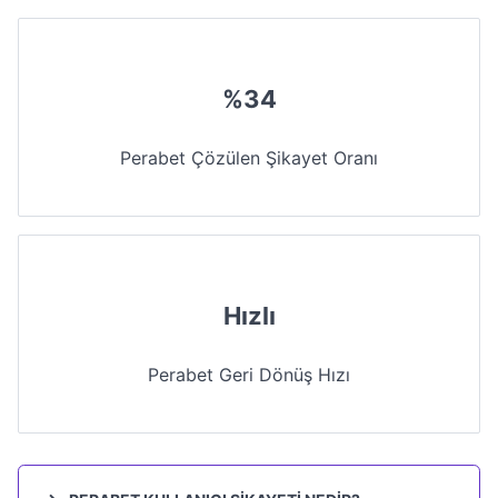
%34
Perabet Çözülen Şikayet Oranı
Hızlı
Perabet Geri Dönüş Hızı