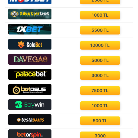
1000 TL
5500 TL
10000 TL
5000 TL
3000 TL
7500 TL
1000 TL
500 TL
3000