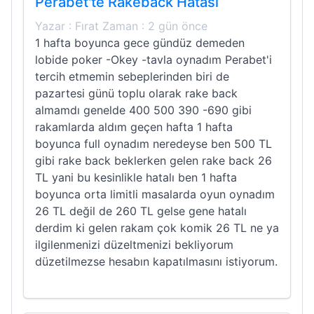
Perabet'te Rakeback Hatası
Yazar : Fırat Zaman : 2 gün önce
1 hafta boyunca gece gündüz demeden
lobide poker -Okey -tavla oynadım Perabet'i
tercih etmemin sebeplerinden biri de
pazartesi günü toplu olarak rake back
almamdı genelde 400 500 390 -690 gibi
rakamlarda aldım geçen hafta 1 hafta
boyunca full oynadım neredeyse ben 500 TL
gibi rake back beklerken gelen rake back 26
TL yani bu kesinlikle hatalı ben 1 hafta
boyunca orta limitli masalarda oyun oynadım
26 TL değil de 260 TL gelse gene hatalı
derdim ki gelen rakam çok komik 26 TL ne ya
ilgilenmenizi düzeltmenizi bekliyorum
düzetilmezse hesabın kapatılmasını istiyorum.