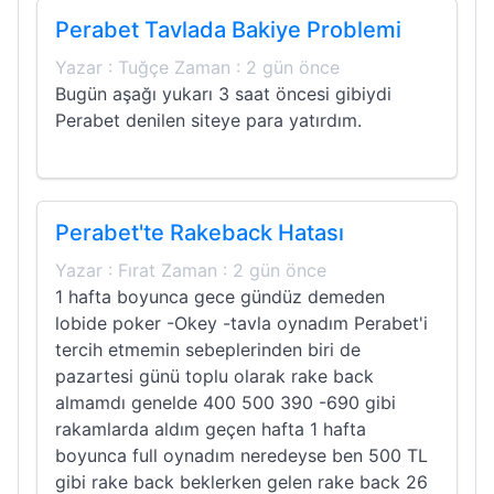
Perabet Tavlada Bakiye Problemi
Yazar : Tuğçe Zaman : 2 gün önce
Bugün aşağı yukarı 3 saat öncesi gibiydi
Perabet denilen siteye para yatırdım.
Perabet'te Rakeback Hatası
Yazar : Fırat Zaman : 2 gün önce
1 hafta boyunca gece gündüz demeden
lobide poker -Okey -tavla oynadım Perabet'i
tercih etmemin sebeplerinden biri de
pazartesi günü toplu olarak rake back
almamdı genelde 400 500 390 -690 gibi
rakamlarda aldım geçen hafta 1 hafta
boyunca full oynadım neredeyse ben 500 TL
gibi rake back beklerken gelen rake back 26