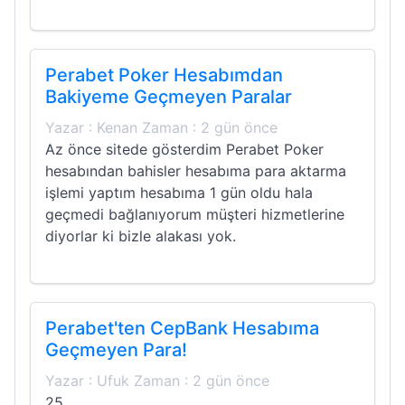
Perabet Poker Hesabımdan
Bakiyeme Geçmeyen Paralar
Yazar : Kenan Zaman : 2 gün önce
Az önce sitede gösterdim Perabet Poker
hesabından bahisler hesabıma para aktarma
işlemi yaptım hesabıma 1 gün oldu hala
geçmedi bağlanıyorum müşteri hizmetlerine
diyorlar ki bizle alakası yok.
Perabet'ten CepBank Hesabıma
Geçmeyen Para!
Yazar : Ufuk Zaman : 2 gün önce
25.