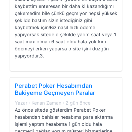
kaybettim enteresan bir daha ki kazandığımı
çekemedim bile çünkü geçmiyor hepsi yüksek
şekilde bastım sizin istediğiniz gibi
kaybetmek için!Biz nasıl hızlı ödeme
yapıyorsak sitede o şekilde yarım saat veya 1
saat max olmalı 6 saat oldu hala yok kim
ödemeyi erken yaparsa o site işini düzgün
yapıyordur,3.
Perabet Poker Hesabımdan
Bakiyeme Geçmeyen Paralar
Yazar : Kenan Zaman : 2 gün önce
Az önce sitede gösterdim Perabet Poker
hesabından bahisler hesabıma para aktarma
işlemi yaptım hesabıma 1 gün oldu hala
geçmedi bağlanıyorum müşteri hizmetlerine