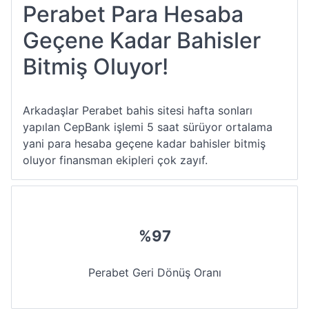
Perabet Para Hesaba
Geçene Kadar Bahisler
Bitmiş Oluyor!
Arkadaşlar Perabet bahis sitesi hafta sonları
yapılan CepBank işlemi 5 saat sürüyor ortalama
yani para hesaba geçene kadar bahisler bitmiş
oluyor finansman ekipleri çok zayıf.
%97
Perabet Geri Dönüş Oranı