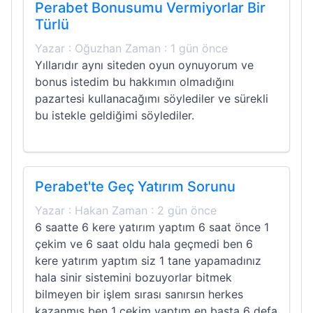
Perabet Bonusumu Vermiyorlar Bir
Türlü
Yazar : Oğuzhan Zaman : 1 gün önce
Yıllarıdır aynı siteden oyun oynuyorum ve
bonus istedim bu hakkımın olmadığını
pazartesi kullanacağımı söylediler ve sürekli
bu istekle geldiğimi söylediler.
Perabet'te Geç Yatırım Sorunu
Yazar : Hakan Zaman : 2 gün önce
6 saatte 6 kere yatırım yaptım 6 saat önce 1
çekim ve 6 saat oldu hala geçmedi ben 6
kere yatırım yaptım siz 1 tane yapamadınız
hala sinir sistemini bozuyorlar bitmek
bilmeyen bir işlem sırası sanırsın herkes
kazanmış ben 1 çekim yaptım en başta 6 defa