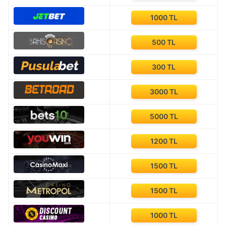
1000 TL
500 TL
300 TL
3000 TL
5000 TL
1200 TL
1500 TL
1500 TL
1000 TL