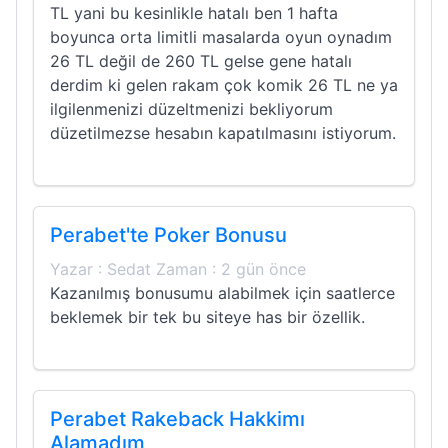
TL yani bu kesinlikle hatalı ben 1 hafta
boyunca orta limitli masalarda oyun oynadım
26 TL değil de 260 TL gelse gene hatalı
derdim ki gelen rakam çok komik 26 TL ne ya
ilgilenmenizi düzeltmenizi bekliyorum
düzetilmezse hesabın kapatılmasını istiyorum.
Perabet'te Poker Bonusu
Yazar : Sedat Zaman : 2 gün önce
Kazanılmış bonusumu alabilmek için saatlerce
beklemek bir tek bu siteye has bir özellik.
Perabet Rakeback Hakkimı
Alamadım