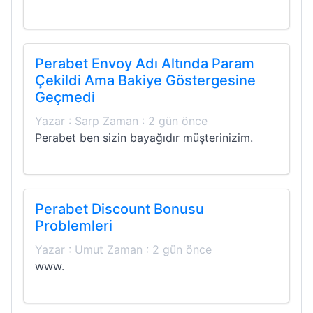
Perabet Envoy Adı Altında Param
Çekildi Ama Bakiye Göstergesine
Geçmedi
Yazar : Sarp Zaman : 2 gün önce
Perabet ben sizin bayağıdır müşterinizim.
Perabet Discount Bonusu
Problemleri
Yazar : Umut Zaman : 2 gün önce
www.