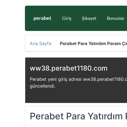
perabet
Giriş
Şikayet
Bonuslar
Ana Sayfa
Perabet Para Yatırdım Param Çe
ww38.perabet1180.com
Perabet yeni giriş adresi ww38.perabet1180.
güncellendi.
Perabet Para Yatırdım 