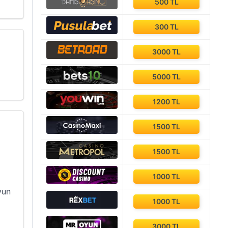
500 TL
300 TL
3000 TL
5000 TL
1200 TL
1500 TL
1500 TL
1000 TL
yun
1000 TL
3000 TL