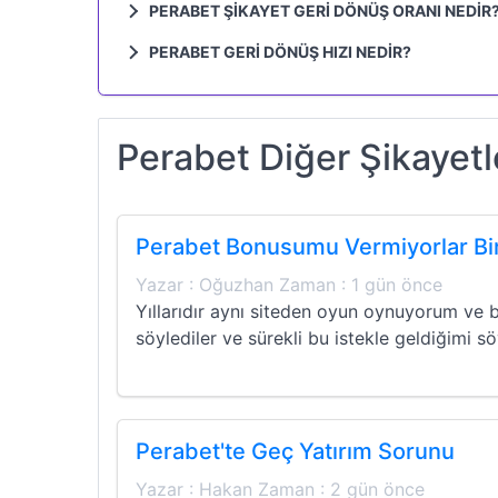
PERABET ŞIKAYET GERI DÖNÜŞ ORANI NEDIR
Perabet şikayet geri dönüş oranı %99 dir.
PERABET GERI DÖNÜŞ HIZI NEDIR?
Perabet geri dönüş hızı %30 dır.
Perabet Diğer Şikayetl
Perabet Bonusumu Vermiyorlar Bir
Yazar : Oğuzhan Zaman : 1 gün önce
Yıllarıdır aynı siteden oyun oynuyorum ve 
söylediler ve sürekli bu istekle geldiğimi sö
Perabet'te Geç Yatırım Sorunu
Yazar : Hakan Zaman : 2 gün önce