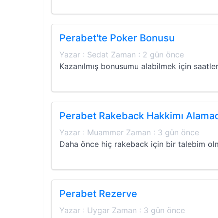
Perabet'te Poker Bonusu
Yazar : Sedat Zaman : 2 gün önce
Kazanılmış bonusumu alabilmek için saatlerc
Perabet Rakeback Hakkimı Alama
Yazar : Muammer Zaman : 3 gün önce
Daha önce hiç rakeback için bir talebim ol
Perabet Rezerve
Yazar : Uygar Zaman : 3 gün önce