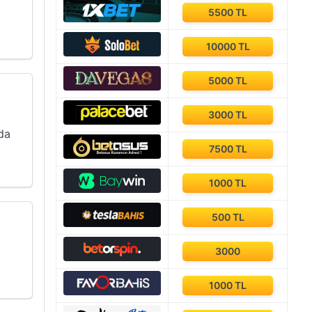
5500 TL
10000 TL
5000 TL
3000 TL
da
7500 TL
1000 TL
500 TL
3000
1000 TL