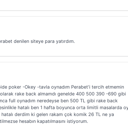
rabet denilen siteye para yatırdım.
de poker -Okey -tavla oynadım Perabet'i tercih etmemin
u olarak rake back almamdı genelde 400 500 390 -690 gibi
nca full oynadım neredeyse ben 500 TL gibi rake back
inlikle hatalı ben 1 hafta boyunca orta limitli masalarda o
 hatalı derdim ki gelen rakam çok komik 26 TL ne ya
tilmezse hesabın kapatılmasını istiyorum.