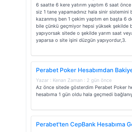
6 saatte 6 kere yatırım yaptım 6 saat önce
siz 1 tane yapamadınız hala sinir sistemini 
kazanmış ben 1 çekim yaptım en başta 6 d
bile çünkü geçmiyor hepsi yüksek şekilde ba
yapıyorsak sitede o şekilde yarım saat vey
yaparsa o site işini düzgün yapıyordur,3.
Perabet Poker Hesabımdan Bakiy
Yazar : Kenan Zaman : 2 gün önce
Az önce sitede gösterdim Perabet Poker h
hesabıma 1 gün oldu hala geçmedi bağlanıyo
Perabet'ten CepBank Hesabıma G