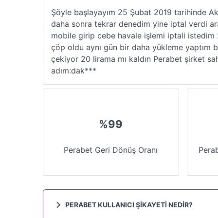
Şöyle başlayayım 25 Şubat 2019 tarihinde Akb
daha sonra tekrar denedim yine iptal verdi a
mobile girip cebe havale işlemi iptali istedi
çöp oldu aynı gün bir daha yükleme yaptım b
çekiyor 20 lirama mı kaldın Perabet şirket sah
adım:dak***
%99
Perabet Geri Dönüş Oranı
Perab
PERABET KULLANICI ŞIKAYETI NEDIR?
Perabet Para Yatırdım Param Çekildi!