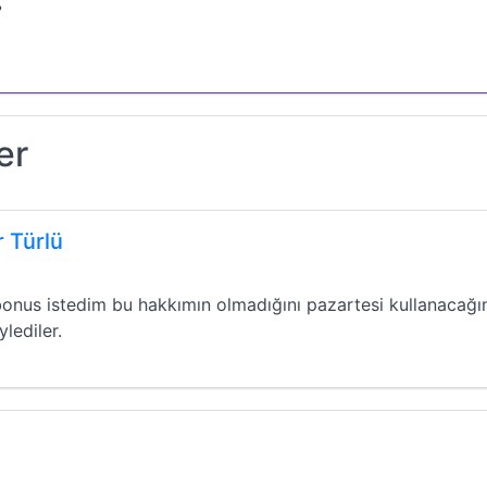
?
er
 Türlü
bonus istedim bu hakkımın olmadığını pazartesi kullanacağı
ylediler.