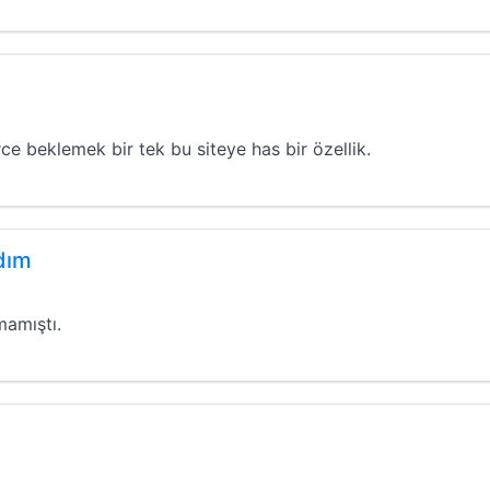
e beklemek bir tek bu siteye has bir özellik.
dım
mamıştı.