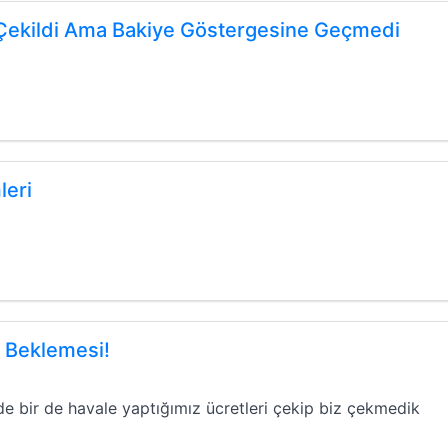
 Çekildi Ama Bakiye Göstergesine Geçmedi
leri
 Beklemesi!
e bir de havale yaptığımız ücretleri çekip biz çekmedik