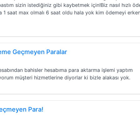
stım sizin istediğiniz gibi kaybetmek için!Biz nasıl hızlı ö
a 1 saat max olmalı 6 saat oldu hala yok kim ödemeyi erke
eme Geçmeyen Paralar
esabından bahisler hesabıma para aktarma işlemi yaptım
rum müşteri hizmetlerine diyorlar ki bizle alakası yok.
eçmeyen Para!