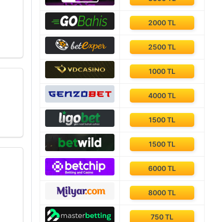
2000 TL
2500 TL
1000 TL
4000 TL
1500 TL
1500 TL
6000 TL
8000 TL
750 TL