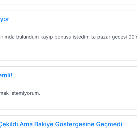
iyor
ırımda bulundum kayıp bonusu istedim ta pazar gecesi 00'
mli!
mak istemiyorum.
 Çekildi Ama Bakiye Göstergesine Geçmedi