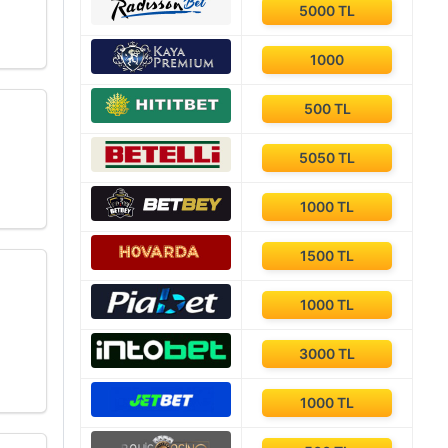
5000 TL
1000
500 TL
5050 TL
1000 TL
1500 TL
1000 TL
3000 TL
1000 TL