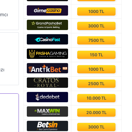
1000 TL
ımcı
3000 TL
7500 TL
150 TL
1000 TL
zı
2500 TL
10.000 TL
20.000 TL
3000 TL