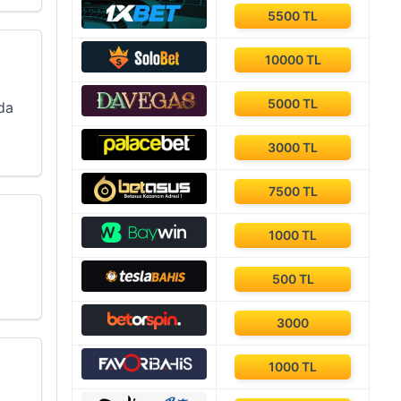
5500 TL
10000 TL
5000 TL
da
3000 TL
7500 TL
1000 TL
500 TL
3000
1000 TL