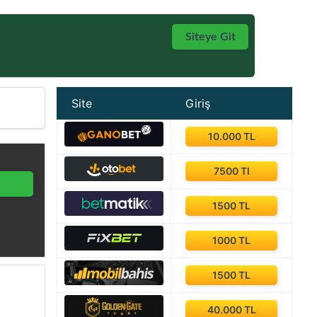
Siteye Git
Site
Giriş
10.000 TL
7500 Tl
1500 TL
1000 TL
1500 TL
40.000 TL