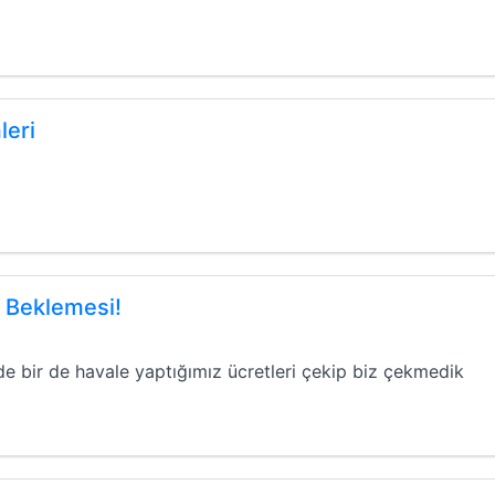
leri
 Beklemesi!
e bir de havale yaptığımız ücretleri çekip biz çekmedik