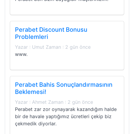
Perabet Discount Bonusu
Problemleri
Yazar : Umut Zaman : 2 gün önce
www.
Perabet Bahis Sonuçlandırmasının
Beklemesi!
Yazar : Ahmet Zaman : 2 gün önce
Perabet zar zor oynayarak kazandığım halde
bir de havale yaptığımız ücretleri çekip biz
çekmedik diyorlar.