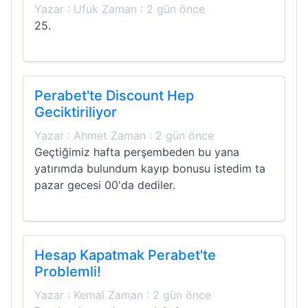
Yazar : Ufuk Zaman : 2 gün önce
25.
Perabet'te Discount Hep
Geciktiriliyor
Yazar : Ahmet Zaman : 2 gün önce
Geçtiğimiz hafta perşembeden bu yana
yatırımda bulundum kayıp bonusu istedim ta
pazar gecesi 00'da dediler.
Hesap Kapatmak Perabet'te
Problemli!
Yazar : Kemal Zaman : 2 gün önce