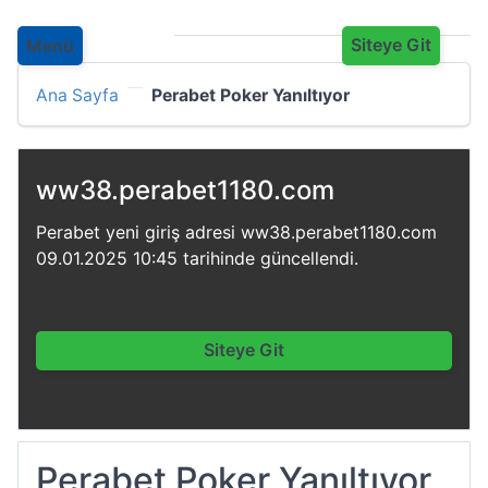
Siteye Git
Menü
Ana Sayfa
Perabet Poker Yanıltıyor
ww38.perabet1180.com
Perabet yeni giriş adresi ww38.perabet1180.com
09.01.2025 10:45 tarihinde güncellendi.
Siteye Git
Perabet Poker Yanıltıyor