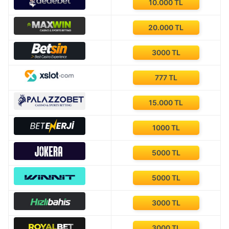
10.000 TL
20.000 TL
3000 TL
777 TL
15.000 TL
1000 TL
5000 TL
5000 TL
3000 TL
3000 TL