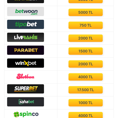
5000 TL
750 TL
2000 TL
1500 TL
2000 TL
4000 TL
17.500 TL
1000 TL
4000 TL