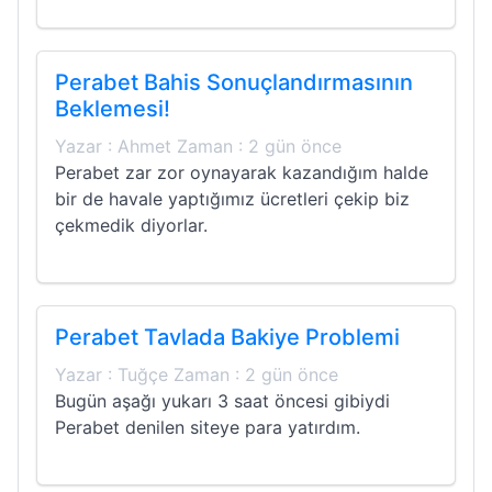
Perabet Bahis Sonuçlandırmasının
Beklemesi!
Yazar : Ahmet Zaman : 2 gün önce
Perabet zar zor oynayarak kazandığım halde
bir de havale yaptığımız ücretleri çekip biz
çekmedik diyorlar.
Perabet Tavlada Bakiye Problemi
Yazar : Tuğçe Zaman : 2 gün önce
Bugün aşağı yukarı 3 saat öncesi gibiydi
Perabet denilen siteye para yatırdım.