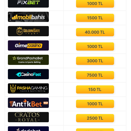
1000 TL
1500 TL
40.000 TL
1000 TL
3000 TL
7500 TL
150 TL
1000 TL
2500 TL