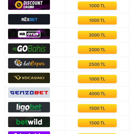
1000 TL
1000 TL
3000 TL
2000 TL
2500 TL
1000 TL
4000 TL
1500 TL
1500 TL