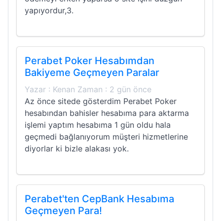
yapıyordur,3.
Perabet Poker Hesabımdan
Bakiyeme Geçmeyen Paralar
Yazar : Kenan Zaman : 2 gün önce
Az önce sitede gösterdim Perabet Poker
hesabından bahisler hesabıma para aktarma
işlemi yaptım hesabıma 1 gün oldu hala
geçmedi bağlanıyorum müşteri hizmetlerine
diyorlar ki bizle alakası yok.
Perabet'ten CepBank Hesabıma
Geçmeyen Para!