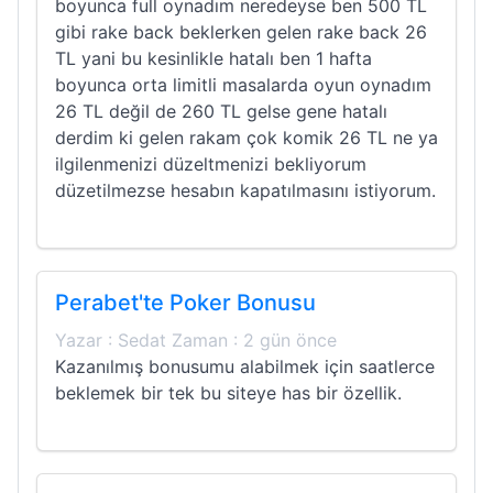
boyunca full oynadım neredeyse ben 500 TL
gibi rake back beklerken gelen rake back 26
TL yani bu kesinlikle hatalı ben 1 hafta
boyunca orta limitli masalarda oyun oynadım
26 TL değil de 260 TL gelse gene hatalı
derdim ki gelen rakam çok komik 26 TL ne ya
ilgilenmenizi düzeltmenizi bekliyorum
düzetilmezse hesabın kapatılmasını istiyorum.
Perabet'te Poker Bonusu
Yazar : Sedat Zaman : 2 gün önce
Kazanılmış bonusumu alabilmek için saatlerce
beklemek bir tek bu siteye has bir özellik.