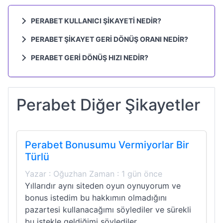
PERABET KULLANICI ŞIKAYETI NEDIR?
Perabet Poker Yanıltıyor
PERABET ŞIKAYET GERI DÖNÜŞ ORANI NEDIR?
Perabet şikayet geri dönüş oranı %99 dir.
PERABET GERI DÖNÜŞ HIZI NEDIR?
Perabet geri dönüş hızı %30 dır.
Perabet Diğer Şikayetler
Perabet Bonusumu Vermiyorlar Bir
Türlü
Yazar : Oğuzhan Zaman : 1 gün önce
Yıllarıdır aynı siteden oyun oynuyorum ve
bonus istedim bu hakkımın olmadığını
pazartesi kullanacağımı söylediler ve sürekli
bu istekle geldiğimi söylediler.