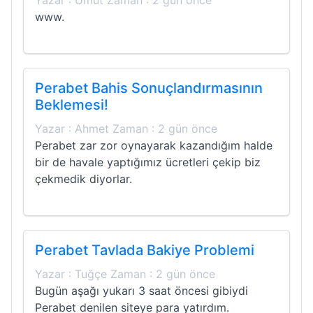
Yazar : Umut Zaman : 2 gün önce
www.
Perabet Bahis Sonuçlandırmasının
Beklemesi!
Yazar : Ahmet Zaman : 2 gün önce
Perabet zar zor oynayarak kazandığım halde
bir de havale yaptığımız ücretleri çekip biz
çekmedik diyorlar.
Perabet Tavlada Bakiye Problemi
Yazar : Tuğçe Zaman : 2 gün önce
Bugün aşağı yukarı 3 saat öncesi gibiydi
Perabet denilen siteye para yatırdım.