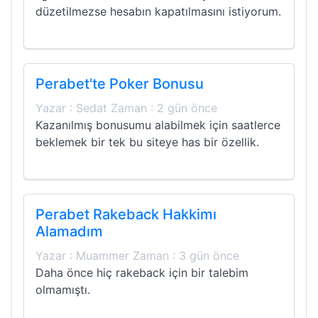
düzetilmezse hesabın kapatılmasını istiyorum.
Perabet'te Poker Bonusu
Yazar : Sedat Zaman : 2 gün önce
Kazanılmış bonusumu alabilmek için saatlerce
beklemek bir tek bu siteye has bir özellik.
Perabet Rakeback Hakkimı
Alamadım
Yazar : Muammer Zaman : 3 gün önce
Daha önce hiç rakeback için bir talebim
olmamıştı.