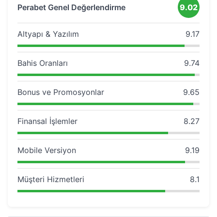
Perabet Genel Değerlendirme
9.02
Altyapı & Yazılım
9.17
Bahis Oranları
9.74
Bonus ve Promosyonlar
9.65
Finansal İşlemler
8.27
Mobile Versiyon
9.19
Müşteri Hizmetleri
8.1