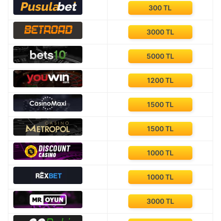
300 TL
3000 TL
5000 TL
1200 TL
1500 TL
1500 TL
1000 TL
1000 TL
3000 TL