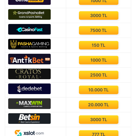
1000 TL
3000 TL
7500 TL
150 TL
1000 TL
2500 TL
10.000 TL
20.000 TL
3000 TL
777 TL