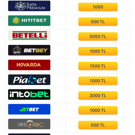
1000
500 TL
5050 TL
1000 TL
1500 TL
1000 TL
3000 TL
1000 TL
500 TL