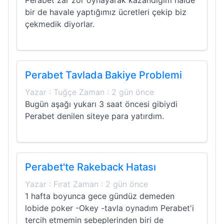
Perabet zar zor oynayarak kazandığım halde
bir de havale yaptığımız ücretleri çekip biz
çekmedik diyorlar.
Perabet Tavlada Bakiye Problemi
Yazar : Tuğçe Zaman : 2 gün önce
Bugün aşağı yukarı 3 saat öncesi gibiydi
Perabet denilen siteye para yatırdım.
Perabet'te Rakeback Hatası
Yazar : Fırat Zaman : 2 gün önce
1 hafta boyunca gece gündüz demeden
lobide poker -Okey -tavla oynadım Perabet'i
tercih etmemin sebeplerinden biri de