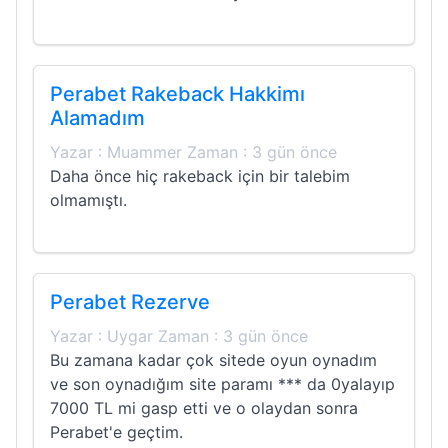
Perabet Rakeback Hakkimı
Alamadım
Yazar : Muammer Zaman : 3 gün önce
Daha önce hiç rakeback için bir talebim
olmamıştı.
Perabet Rezerve
Yazar : Uygar Zaman : 3 gün önce
Bu zamana kadar çok sitede oyun oynadım
ve son oynadığım site paramı *** da 0yalayıp
7000 TL mi gasp etti ve o olaydan sonra
Perabet'e geçtim.