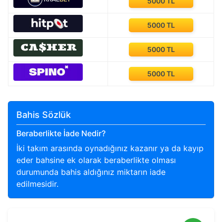
5000 TL
5000 TL
5000 TL
5000 TL
Bahis Sözlük
Beraberlikte İade Nedir?
İki takım arasında oynadığınız kazanır ya da kayıp
eder bahsine ek olarak beraberlikte olması
durumunda bahis aldığınız miktarın iade
edilmesidir.