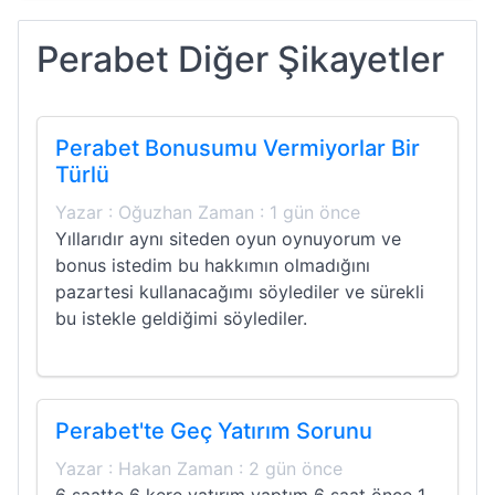
Perabet Diğer Şikayetler
Perabet Bonusumu Vermiyorlar Bir
Türlü
Yazar : Oğuzhan Zaman : 1 gün önce
Yıllarıdır aynı siteden oyun oynuyorum ve
bonus istedim bu hakkımın olmadığını
pazartesi kullanacağımı söylediler ve sürekli
bu istekle geldiğimi söylediler.
Perabet'te Geç Yatırım Sorunu
Yazar : Hakan Zaman : 2 gün önce