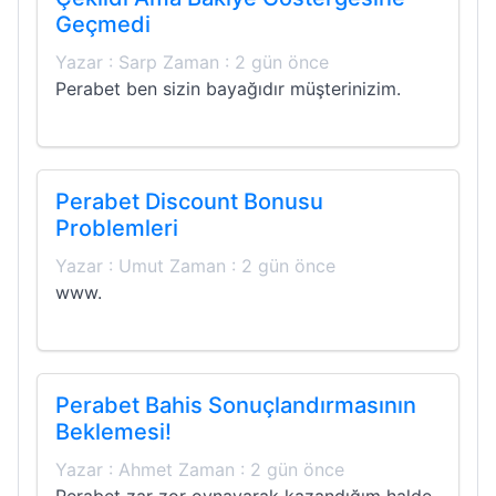
Geçmedi
Yazar : Sarp Zaman : 2 gün önce
Perabet ben sizin bayağıdır müşterinizim.
Perabet Discount Bonusu
Problemleri
Yazar : Umut Zaman : 2 gün önce
www.
Perabet Bahis Sonuçlandırmasının
Beklemesi!
Yazar : Ahmet Zaman : 2 gün önce