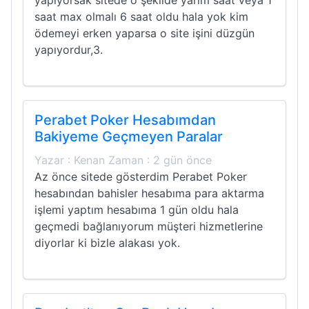
yapıyorsak sitede o şekilde yarım saat veya 1
saat max olmalı 6 saat oldu hala yok kim
ödemeyi erken yaparsa o site işini düzgün
yapıyordur,3.
Perabet Poker Hesabımdan
Bakiyeme Geçmeyen Paralar
Yazar : Kenan Zaman : 2 gün önce
Az önce sitede gösterdim Perabet Poker
hesabından bahisler hesabıma para aktarma
işlemi yaptım hesabıma 1 gün oldu hala
geçmedi bağlanıyorum müşteri hizmetlerine
diyorlar ki bizle alakası yok.