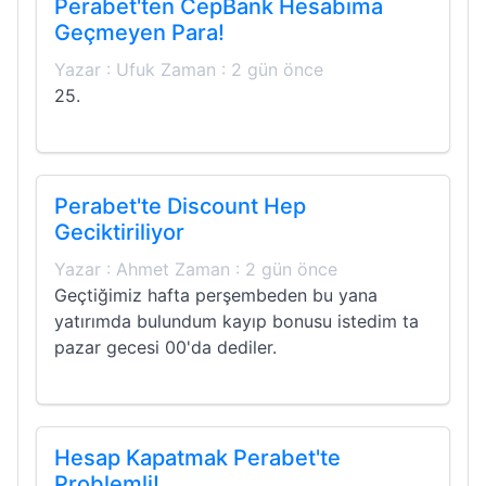
Perabet'ten CepBank Hesabıma
Geçmeyen Para!
Yazar : Ufuk Zaman : 2 gün önce
25.
Perabet'te Discount Hep
Geciktiriliyor
Yazar : Ahmet Zaman : 2 gün önce
Geçtiğimiz hafta perşembeden bu yana
yatırımda bulundum kayıp bonusu istedim ta
pazar gecesi 00'da dediler.
Hesap Kapatmak Perabet'te
Problemli!