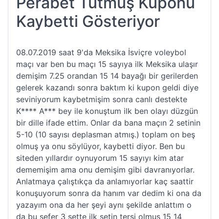
Perabet Tutmuş Kuponu
Kaybetti Gösteriyor
08.07.2019 saat 9'da Meksika İsviçre voleybol
maçı var ben bu maçı 15 sayıya ilk Meksika ulaşır
demişim 7.25 orandan 15 14 bayağı bir gerilerden
gelerek kazandı sonra baktım ki kupon geldi diye
seviniyorum kaybetmişim sonra canlı destekte
K**** A*** bey ile konuştum ilk ben olayı düzgün
bir dille ifade ettim. Onlar da bana maçın 2 setinin
5-10 (10 sayısı deplasman atmış.) toplam on beş
olmuş ya onu söylüyor, kaybetti diyor. Ben bu
siteden yıllardır oynuyorum 15 sayıyı kim atar
dememişim ama onu demişim gibi davranıyorlar.
Anlatmaya çalıştıkça da anlamıyorlar kaç saattir
konuşuyorum sonra da hanım var dedim ki ona da
yazayım ona da her şeyi aynı şekilde anlattım o
da bu sefer 3 sette ilk setin tersi olmuş 15 14