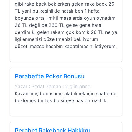
gibi rake back beklerken gelen rake back 26
TL yani bu kesinlikle hatalı ben 1 hafta
boyunca orta limitli masalarda oyun oynadım
26 TL değil de 260 TL gelse gene hatalı
derdim ki gelen rakam çok komik 26 TL ne ya
ilgilenmenizi düzeltmenizi bekliyorum
düzetilmezse hesabın kapatılmasını istiyorum.
Perabet'te Poker Bonusu
Yazar : Sedat Zaman : 2 gün önce
Kazanılmış bonusumu alabilmek için saatlerce
beklemek bir tek bu siteye has bir özellik.
Perabet Rakeback Hakkimı