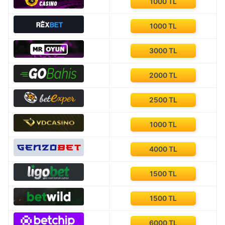
1000 TL
1000 TL
3000 TL
2000 TL
2500 TL
1000 TL
4000 TL
1500 TL
1500 TL
6000 TL