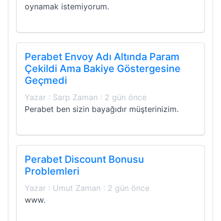
oynamak istemiyorum.
Perabet Envoy Adı Altında Param
Çekildi Ama Bakiye Göstergesine
Geçmedi
Yazar : Sarp Zaman : 2 gün önce
Perabet ben sizin bayağıdır müşterinizim.
Perabet Discount Bonusu
Problemleri
Yazar : Umut Zaman : 2 gün önce
www.