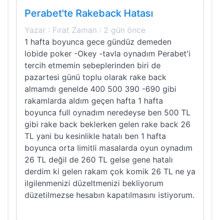
Perabet'te Rakeback Hatası
Yazar : Fırat Zaman : 2 gün önce
1 hafta boyunca gece gündüz demeden
lobide poker -Okey -tavla oynadım Perabet'i
tercih etmemin sebeplerinden biri de
pazartesi günü toplu olarak rake back
almamdı genelde 400 500 390 -690 gibi
rakamlarda aldım geçen hafta 1 hafta
boyunca full oynadım neredeyse ben 500 TL
gibi rake back beklerken gelen rake back 26
TL yani bu kesinlikle hatalı ben 1 hafta
boyunca orta limitli masalarda oyun oynadım
26 TL değil de 260 TL gelse gene hatalı
derdim ki gelen rakam çok komik 26 TL ne ya
ilgilenmenizi düzeltmenizi bekliyorum
düzetilmezse hesabın kapatılmasını istiyorum.