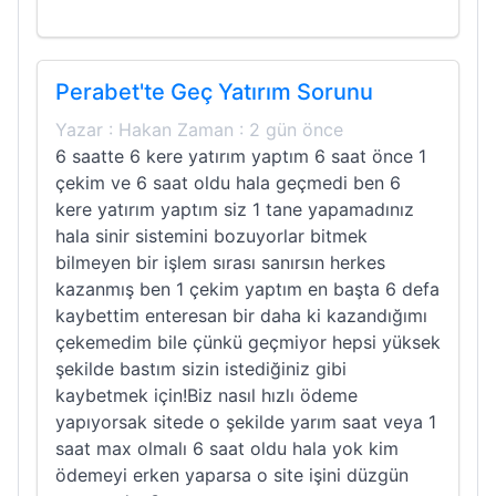
Perabet'te Geç Yatırım Sorunu
Yazar : Hakan Zaman : 2 gün önce
6 saatte 6 kere yatırım yaptım 6 saat önce 1
çekim ve 6 saat oldu hala geçmedi ben 6
kere yatırım yaptım siz 1 tane yapamadınız
hala sinir sistemini bozuyorlar bitmek
bilmeyen bir işlem sırası sanırsın herkes
kazanmış ben 1 çekim yaptım en başta 6 defa
kaybettim enteresan bir daha ki kazandığımı
çekemedim bile çünkü geçmiyor hepsi yüksek
şekilde bastım sizin istediğiniz gibi
kaybetmek için!Biz nasıl hızlı ödeme
yapıyorsak sitede o şekilde yarım saat veya 1
saat max olmalı 6 saat oldu hala yok kim
ödemeyi erken yaparsa o site işini düzgün