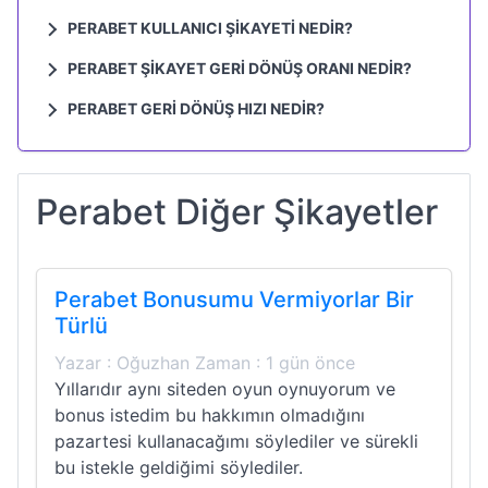
PERABET KULLANICI ŞIKAYETI NEDIR?
Perabet Yatırım Yaptım Fakat Kayıp Bonus Hakkımı
PERABET ŞIKAYET GERI DÖNÜŞ ORANI NEDIR?
Alamadım
Perabet şikayet geri dönüş oranı %99 dir.
PERABET GERI DÖNÜŞ HIZI NEDIR?
Perabet geri dönüş hızı %30 dır.
Perabet Diğer Şikayetler
Perabet Bonusumu Vermiyorlar Bir
Türlü
Yazar : Oğuzhan Zaman : 1 gün önce
Yıllarıdır aynı siteden oyun oynuyorum ve
bonus istedim bu hakkımın olmadığını
pazartesi kullanacağımı söylediler ve sürekli
bu istekle geldiğimi söylediler.