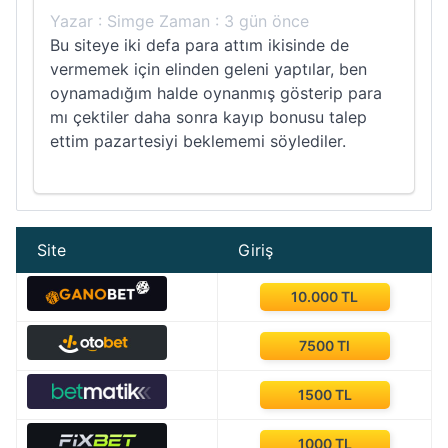
Yazar : Simge Zaman : 3 gün önce
Bu siteye iki defa para attım ikisinde de
vermemek için elinden geleni yaptılar, ben
oynamadığım halde oynanmış gösterip para
mı çektiler daha sonra kayıp bonusu talep
ettim pazartesiyi beklememi söylediler.
Site
Giriş
10.000 TL
7500 Tl
1500 TL
1000 TL