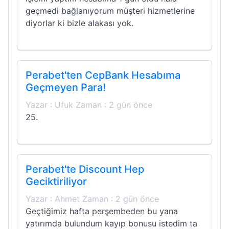
geçmedi bağlanıyorum müşteri hizmetlerine
diyorlar ki bizle alakası yok.
Perabet'ten CepBank Hesabıma
Geçmeyen Para!
Yazar : Ufuk Zaman : 2 gün önce
25.
Perabet'te Discount Hep
Geciktiriliyor
Yazar : Ahmet Zaman : 2 gün önce
Geçtiğimiz hafta perşembeden bu yana
yatırımda bulundum kayıp bonusu istedim ta